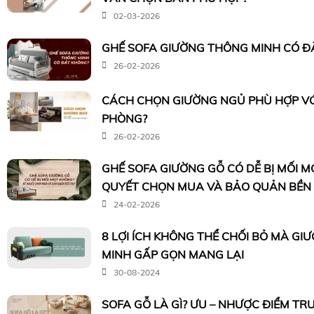
02-03-2026
GHẾ SOFA GIƯỜNG THÔNG MINH CÓ Đ
26-02-2026
CÁCH CHỌN GIƯỜNG NGỦ PHÙ HỢP VỚI
PHÒNG?
26-02-2026
GHẾ SOFA GIƯỜNG GỖ CÓ DỄ BỊ MỐI M
QUYẾT CHỌN MUA VÀ BẢO QUẢN BỀN
24-02-2026
8 LỢI ÍCH KHÔNG THỂ CHỐI BỎ MÀ G
MINH GẤP GỌN MANG LẠI
30-08-2024
SOFA GỖ LÀ GÌ? ƯU – NHƯỢC ĐIỂM TR