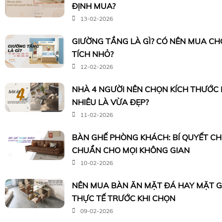
ĐỊNH MUA?
13-02-2026
GIƯỜNG TẦNG LÀ GÌ? CÓ NÊN MUA CH
TÍCH NHỎ?
12-02-2026
NHÀ 4 NGƯỜI NÊN CHỌN KÍCH THƯỚC
NHIÊU LÀ VỪA ĐẸP?
11-02-2026
BÀN GHẾ PHÒNG KHÁCH: BÍ QUYẾT C
CHUẨN CHO MỌI KHÔNG GIAN
10-02-2026
NÊN MUA BÀN ĂN MẶT ĐÁ HAY MẶT G
THỰC TẾ TRƯỚC KHI CHỌN
09-02-2026