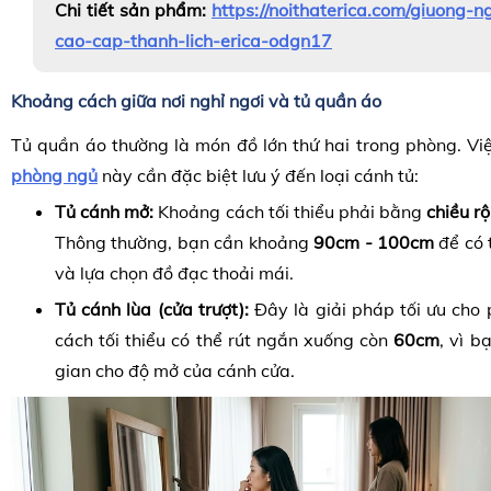
Chi tiết sản phẩm:
https://noithaterica.com/giuong-
cao-cap-thanh-lich-erica-odgn17
Khoảng cách giữa nơi nghỉ ngơi và tủ quần áo
Tủ quần áo thường là món đồ lớn thứ hai trong phòng. V
phòng ngủ
này cần đặc biệt lưu ý đến loại cánh tủ:
Tủ cánh mở:
Khoảng cách tối thiểu phải bằng
chiều r
Thông thường, bạn cần khoảng
90cm - 100cm
để có 
và lựa chọn đồ đạc thoải mái.
Tủ cánh lùa (cửa trượt):
Đây là giải pháp tối ưu cho
cách tối thiểu có thể rút ngắn xuống còn
60cm
, vì 
gian cho độ mở của cánh cửa.