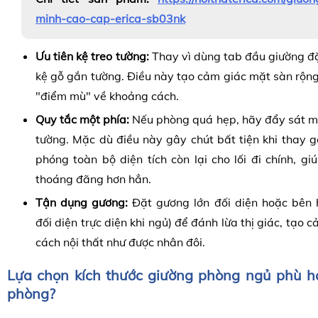
minh-cao-cap-erica-sb03nk
Ưu tiên kệ treo tường:
Thay vì dùng tab đầu giường đặ
kệ gỗ gắn tường. Điều này tạo cảm giác mặt sàn rộn
"điểm mù" về khoảng cách.
Quy tắc một phía:
Nếu phòng quá hẹp, hãy đẩy sát m
tường. Mặc dù điều này gây chút bất tiện khi thay g
phóng toàn bộ diện tích còn lại cho lối đi chính, g
thoáng đãng hơn hẳn.
Tận dụng gương:
Đặt gương lớn đối diện hoặc bên 
đối diện trực diện khi ngủ) để đánh lừa thị giác, tạo
cách nội thất như được nhân đôi.
Lựa chọn kích thước giường phòng ngủ phù hợ
phòng?