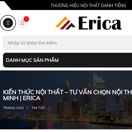
THƯƠNG HIỆU NỘI THẤT DANH TIẾNG
1
DANH MỤC SẢN PHẨM
KIẾN THỨC NỘI THẤT – TƯ VẤN CHỌN NỘI T
MINH | ERICA
TRANG CHỦ
TIN TỨC