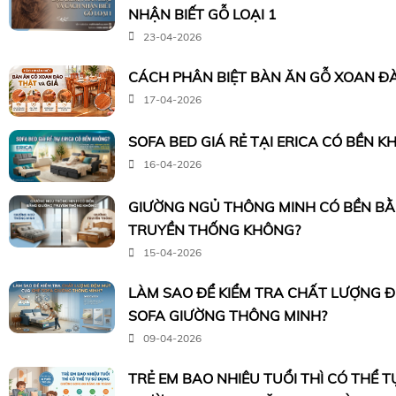
NHẬN BIẾT GỖ LOẠI 1
23-04-2026
CÁCH PHÂN BIỆT BÀN ĂN GỖ XOAN ĐÀ
17-04-2026
SOFA BED GIÁ RẺ TẠI ERICA CÓ BỀN K
16-04-2026
GIƯỜNG NGỦ THÔNG MINH CÓ BỀN B
TRUYỀN THỐNG KHÔNG?
15-04-2026
LÀM SAO ĐỂ KIỂM TRA CHẤT LƯỢNG 
SOFA GIƯỜNG THÔNG MINH?
09-04-2026
TRẺ EM BAO NHIÊU TUỔI THÌ CÓ THỂ 