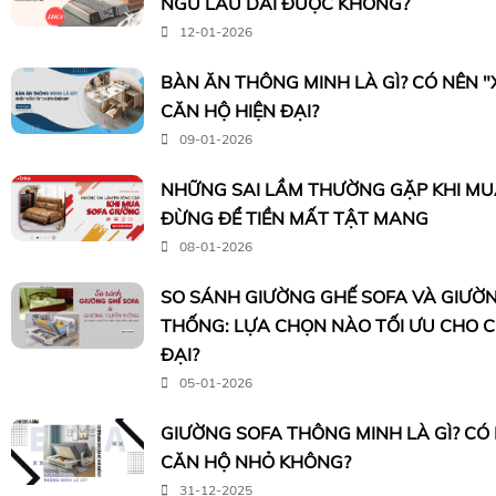
NGỦ LÂU DÀI ĐƯỢC KHÔNG?
12-01-2026
BÀN ĂN THÔNG MINH LÀ GÌ? CÓ NÊN 
CĂN HỘ HIỆN ĐẠI?
09-01-2026
NHỮNG SAI LẦM THƯỜNG GẶP KHI MUA
ĐỪNG ĐỂ TIỀN MẤT TẬT MANG
08-01-2026
SO SÁNH GIƯỜNG GHẾ SOFA VÀ GIƯỜ
THỐNG: LỰA CHỌN NÀO TỐI ƯU CHO 
ĐẠI?
05-01-2026
GIƯỜNG SOFA THÔNG MINH LÀ GÌ? CÓ
CĂN HỘ NHỎ KHÔNG?
31-12-2025