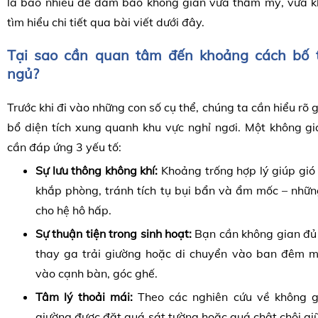
là bao nhiêu để đảm bảo không gian vừa thẩm mỹ, vừa 
tìm hiểu chi tiết qua bài viết dưới đây.
Tại sao cần quan tâm đến khoảng cách bố t
ngủ?
Trước khi đi vào những con số cụ thể, chúng ta cần hiểu rõ g
bổ diện tích xung quanh khu vực nghỉ ngơi. Một không gi
cần đáp ứng 3 yếu tố:
Sự lưu thông không khí:
Khoảng trống hợp lý giúp gió 
khắp phòng, tránh tích tụ bụi bẩn và ẩm mốc – nhữn
cho hệ hô hấp.
Sự thuận tiện trong sinh hoạt:
Bạn cần không gian đủ 
thay ga trải giường hoặc di chuyển vào ban đêm 
vào cạnh bàn, góc ghế.
Tâm lý thoải mái:
Theo các nghiên cứu về không gi
giường được đặt quá sát tường hoặc quá chật chội g