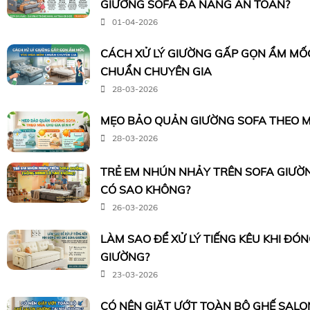
GIƯỜNG SOFA ĐA NĂNG AN TOÀN?
01-04-2026
CÁCH XỬ LÝ GIƯỜNG GẤP GỌN ẨM M
CHUẨN CHUYÊN GIA
28-03-2026
MẸO BẢO QUẢN GIƯỜNG SOFA THEO M
28-03-2026
TRẺ EM NHÚN NHẢY TRÊN SOFA GIƯỜ
CÓ SAO KHÔNG?
26-03-2026
LÀM SAO ĐỂ XỬ LÝ TIẾNG KÊU KHI ĐÓ
GIƯỜNG?
23-03-2026
CÓ NÊN GIẶT ƯỚT TOÀN BỘ GHẾ SALO