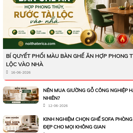
BÍ QUYẾT PHỐI MÀU BÀN GHẾ ĂN HỢP PHONG T
LỘC VÀO NHÀ
16-06-2026
NÊN MUA GIƯỜNG GỖ CÔNG NGHIỆP H
NHIÊN?
12-06-2026
KINH NGHIỆM CHỌN GHẾ SOFA PHÒN
ĐẸP CHO MỌI KHÔNG GIAN