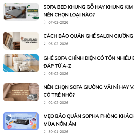
SOFA BED KHUNG GỖ HAY KHUNG KIM 
NÊN CHỌN LOẠI NÀO?
07-02-2026
CÁCH BẢO QUẢN GHẾ SALON GIƯỜNG 
06-02-2026
GHẾ SOFA CHỈNH ĐIỆN CÓ TỐN NHIỀU 
ĐÁP TỪ A-Z
05-02-2026
NÊN CHỌN SOFA GIƯỜNG VẢI NỈ HAY 
CÓ TRẺ NHỎ?
02-02-2026
MẸO BẢO QUẢN SOPHA PHÒNG KHÁCH
MÙA NỒM ẨM
30-01-2026