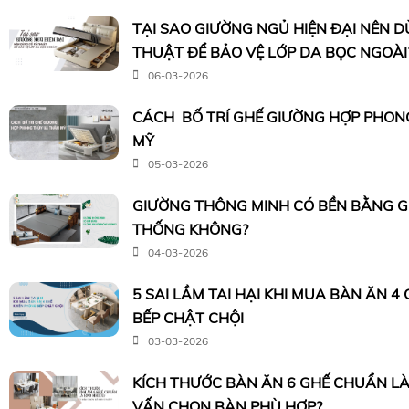
TẠI SAO GIƯỜNG NGỦ HIỆN ĐẠI NÊN 
THUẬT ĐỂ BẢO VỆ LỚP DA BỌC NGOÀI
06-03-2026
CÁCH BỐ TRÍ GHẾ GIƯỜNG HỢP PHON
MỸ
05-03-2026
GIƯỜNG THÔNG MINH CÓ BỀN BẰNG 
THỐNG KHÔNG?
04-03-2026
5 SAI LẦM TAI HẠI KHI MUA BÀN ĂN 4
BẾP CHẬT CHỘI
03-03-2026
KÍCH THƯỚC BÀN ĂN 6 GHẾ CHUẨN LÀ
VẤN CHỌN BÀN PHÙ HỢP?