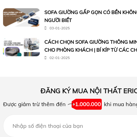
SOFA GIƯỜNG GẤP GỌN CÓ BỀN KHÔNG?
NGƯỜI BIẾT
03-01-2025
CÁCH CHỌN SOFA GIƯỜNG THÔNG MI
CHO PHÒNG KHÁCH | BÍ KÍP TỪ CÁC C
02-01-2025
ĐĂNG KÝ MUA NỘI THẤT ERI
Được giảm trừ thêm đến
1.000.000
khi mua hàn