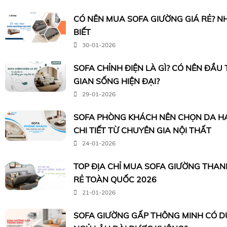
CÓ NÊN MUA SOFA GIƯỜNG GIÁ RẺ? N
BIẾT
30-01-2026
SOFA CHỈNH ĐIỆN LÀ GÌ? CÓ NÊN ĐẦU
GIAN SỐNG HIỆN ĐẠI?
29-01-2026
SOFA PHÒNG KHÁCH NÊN CHỌN DA HA
CHI TIẾT TỪ CHUYÊN GIA NỘI THẤT
24-01-2026
TOP ĐỊA CHỈ MUA SOFA GIƯỜNG THANH 
RẺ TOÀN QUỐC 2026
21-01-2026
SOFA GIƯỜNG GẤP THÔNG MINH CÓ 