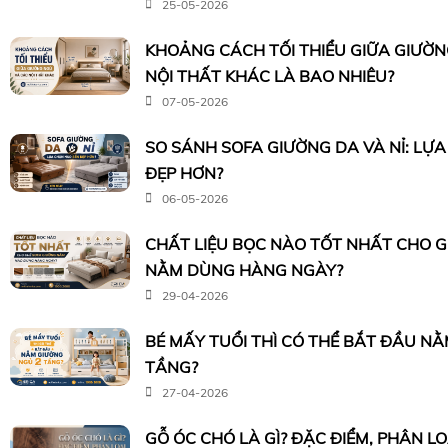
25-05-2026
KHOẢNG CÁCH TỐI THIỂU GIỮA GIƯỜ
NỘI THẤT KHÁC LÀ BAO NHIÊU?
07-05-2026
SO SÁNH SOFA GIƯỜNG DA VÀ NỈ: LỰ
ĐẸP HƠN?
06-05-2026
CHẤT LIỆU BỌC NÀO TỐT NHẤT CHO 
NẰM DÙNG HÀNG NGÀY?
29-04-2026
BÉ MẤY TUỔI THÌ CÓ THỂ BẮT ĐẦU N
TẦNG?
27-04-2026
GỖ ÓC CHÓ LÀ GÌ? ĐẶC ĐIỂM, PHÂN L