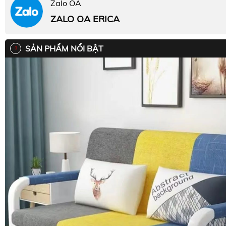
Zalo OA
ZALO OA ERICA
SẢN PHẨM NỔI BẬT