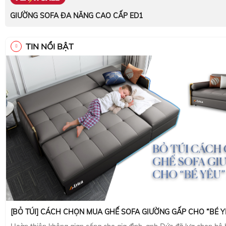
GIƯỜNG SOFA ĐA NĂNG CAO CẤP ED1
TIN NỔI BẬT
[BỎ TÚI] CÁCH CHỌN MUA GHẾ SOFA GIƯỜNG GẤP CHO “BÉ Y