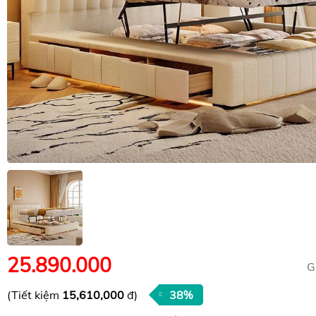
25.890.000
G
(Tiết kiệm
15,610,000
đ)
38%