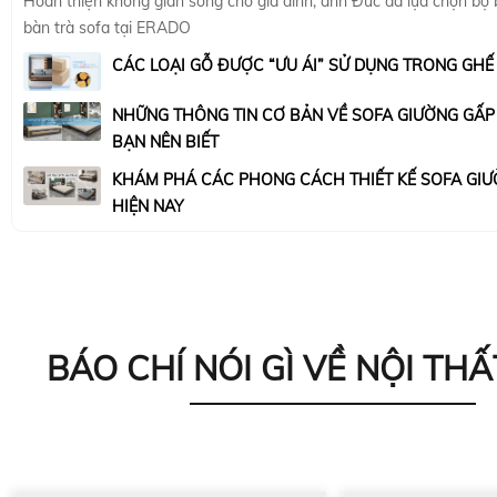
Hoàn thiện không gian sống cho gia đình, anh Đức đã lựa chọn bộ
bàn trà sofa tại ERADO
CÁC LOẠI GỖ ĐƯỢC “ƯU ÁI” SỬ DỤNG TRONG GHẾ
NHỮNG THÔNG TIN CƠ BẢN VỀ SOFA GIƯỜNG GẤ
BẠN NÊN BIẾT
KHÁM PHÁ CÁC PHONG CÁCH THIẾT KẾ SOFA GIƯ
HIỆN NAY
BÁO CHÍ NÓI GÌ VỀ NỘI THẤ