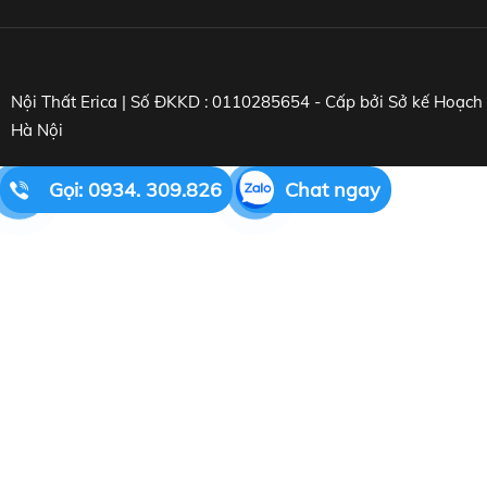
Nội Thất Erica | Số ĐKKD : 0110285654 - Cấp bởi Sở kế Hoạc
Hà Nội
Gọi: 0934. 309.826
Chat ngay