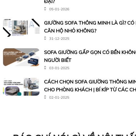
ĐẠI?
05-01-2026
GIƯỜNG SOFA THÔNG MINH LÀ GÌ? CÓ
CĂN HỘ NHỎ KHÔNG?
31-12-2025
SOFA GIƯỜNG GẤP GỌN CÓ BỀN KHÔNG?
NGƯỜI BIẾT
03-01-2025
CÁCH CHỌN SOFA GIƯỜNG THÔNG MI
CHO PHÒNG KHÁCH | BÍ KÍP TỪ CÁC C
02-01-2025