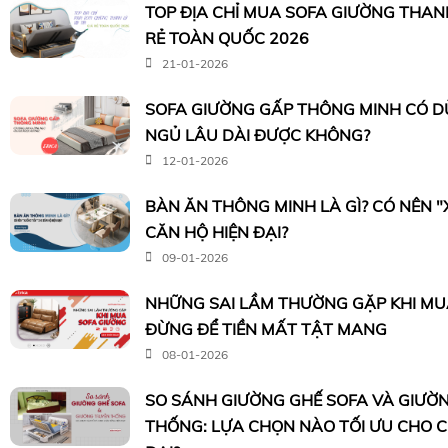
TOP ĐỊA CHỈ MUA SOFA GIƯỜNG THANH 
RẺ TOÀN QUỐC 2026
21-01-2026
SOFA GIƯỜNG GẤP THÔNG MINH CÓ 
NGỦ LÂU DÀI ĐƯỢC KHÔNG?
12-01-2026
BÀN ĂN THÔNG MINH LÀ GÌ? CÓ NÊN 
CĂN HỘ HIỆN ĐẠI?
09-01-2026
NHỮNG SAI LẦM THƯỜNG GẶP KHI MUA
ĐỪNG ĐỂ TIỀN MẤT TẬT MANG
08-01-2026
SO SÁNH GIƯỜNG GHẾ SOFA VÀ GIƯỜ
THỐNG: LỰA CHỌN NÀO TỐI ƯU CHO 