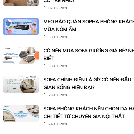
CÓ TRẺ NHỎ?
02-02-2026
MẸO BẢO QUẢN SOPHA PHÒNG KHÁCH
MÙA NỒM ẨM
30-01-2026
CÓ NÊN MUA SOFA GIƯỜNG GIÁ RẺ? N
BIẾT
30-01-2026
SOFA CHỈNH ĐIỆN LÀ GÌ? CÓ NÊN ĐẦU
GIAN SỐNG HIỆN ĐẠI?
29-01-2026
SOFA PHÒNG KHÁCH NÊN CHỌN DA HA
CHI TIẾT TỪ CHUYÊN GIA NỘI THẤT
24-01-2026