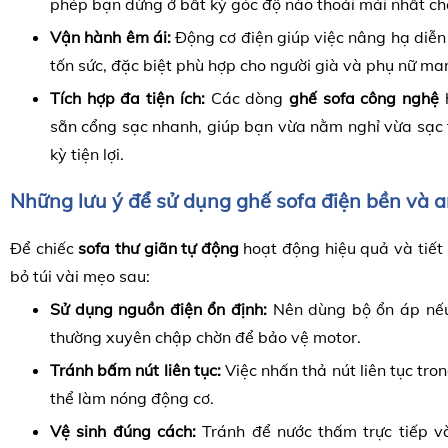
phép bạn dừng ở bất kỳ góc độ nào thoải mái nhất ch
Vận hành êm ái:
Động cơ điện giúp việc nâng hạ diễn
tốn sức, đặc biệt phù hợp cho người già và phụ nữ man
Tích hợp đa tiện ích:
Các dòng
ghế sofa công nghệ
h
sẵn cổng sạc nhanh, giúp bạn vừa nằm nghỉ vừa sạc t
kỳ tiện lợi.
Những lưu ý để sử dụng ghế sofa điện bền và a
Để chiếc
sofa thư giãn tự động
hoạt động hiệu quả và tiết
bỏ túi vài mẹo sau:
Sử dụng nguồn điện ổn định:
Nên dùng bộ ổn áp nếu
thường xuyên chập chờn để bảo vệ motor.
Tránh bấm nút liên tục:
Việc nhấn thả nút liên tục tro
thể làm nóng động cơ.
Vệ sinh đúng cách:
Tránh để nước thấm trực tiếp v