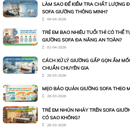
LÀM SAO ĐỂ KIỂM TRA CHẤT LƯỢNG 
SOFA GIƯỜNG THÔNG MINH?
09-04-2026
TRẺ EM BAO NHIÊU TUỔI THÌ CÓ THỂ 
GIƯỜNG SOFA ĐA NĂNG AN TOÀN?
01-04-2026
CÁCH XỬ LÝ GIƯỜNG GẤP GỌN ẨM M
CHUẨN CHUYÊN GIA
28-03-2026
MẸO BẢO QUẢN GIƯỜNG SOFA THEO M
28-03-2026
TRẺ EM NHÚN NHẢY TRÊN SOFA GIƯỜ
CÓ SAO KHÔNG?
26-03-2026