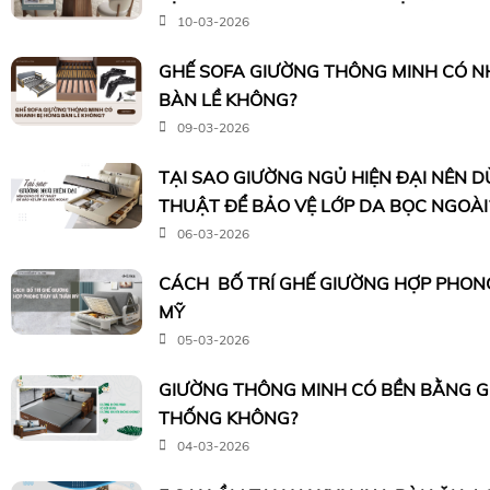
10-03-2026
GHẾ SOFA GIƯỜNG THÔNG MINH CÓ N
BÀN LỀ KHÔNG?
09-03-2026
TẠI SAO GIƯỜNG NGỦ HIỆN ĐẠI NÊN 
THUẬT ĐỂ BẢO VỆ LỚP DA BỌC NGOÀI
06-03-2026
CÁCH BỐ TRÍ GHẾ GIƯỜNG HỢP PHON
MỸ
05-03-2026
GIƯỜNG THÔNG MINH CÓ BỀN BẰNG 
THỐNG KHÔNG?
04-03-2026