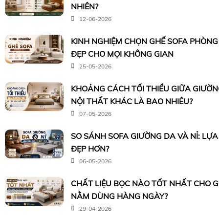
NHIÊN?
12-06-2026
KINH NGHIỆM CHỌN GHẾ SOFA PHÒN
ĐẸP CHO MỌI KHÔNG GIAN
25-05-2026
KHOẢNG CÁCH TỐI THIỂU GIỮA GIƯỜ
NỘI THẤT KHÁC LÀ BAO NHIÊU?
07-05-2026
SO SÁNH SOFA GIƯỜNG DA VÀ NỈ: LỰ
ĐẸP HƠN?
06-05-2026
CHẤT LIỆU BỌC NÀO TỐT NHẤT CHO 
NẰM DÙNG HÀNG NGÀY?
29-04-2026