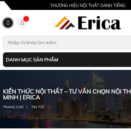
THƯƠNG HIỆU NỘI THẤT DANH TIẾNG
1
DANH MỤC SẢN PHẨM
KIẾN THỨC NỘI THẤT – TƯ VẤN CHỌN NỘI T
MINH | ERICA
TRANG CHỦ
TIN TỨC