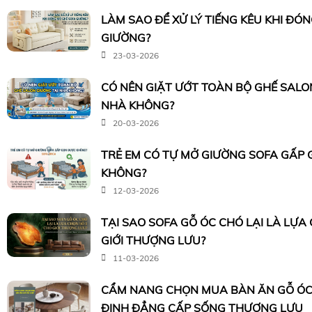
LÀM SAO ĐỂ XỬ LÝ TIẾNG KÊU KHI ĐÓ
GIƯỜNG?
23-03-2026
CÓ NÊN GIẶT ƯỚT TOÀN BỘ GHẾ SALO
NHÀ KHÔNG?
20-03-2026
TRẺ EM CÓ TỰ MỞ GIƯỜNG SOFA GẤP
KHÔNG?
12-03-2026
TẠI SAO SOFA GỖ ÓC CHÓ LẠI LÀ LỰA
GIỚI THƯỢNG LƯU?
11-03-2026
CẨM NANG CHỌN MUA BÀN ĂN GỖ ÓC
ĐỊNH ĐẲNG CẤP SỐNG THƯỢNG LƯU