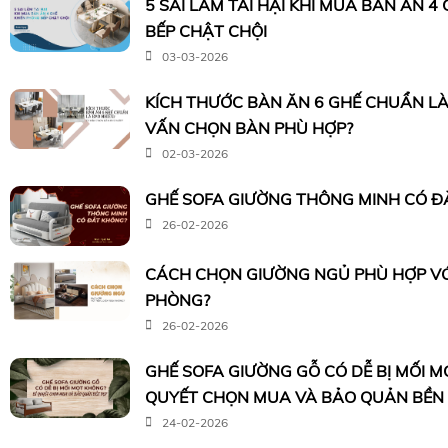
5 SAI LẦM TAI HẠI KHI MUA BÀN ĂN 4
BẾP CHẬT CHỘI
03-03-2026
KÍCH THƯỚC BÀN ĂN 6 GHẾ CHUẨN LÀ
VẤN CHỌN BÀN PHÙ HỢP?
02-03-2026
GHẾ SOFA GIƯỜNG THÔNG MINH CÓ Đ
26-02-2026
CÁCH CHỌN GIƯỜNG NGỦ PHÙ HỢP VỚI
PHÒNG?
26-02-2026
GHẾ SOFA GIƯỜNG GỖ CÓ DỄ BỊ MỐI M
QUYẾT CHỌN MUA VÀ BẢO QUẢN BỀN
24-02-2026