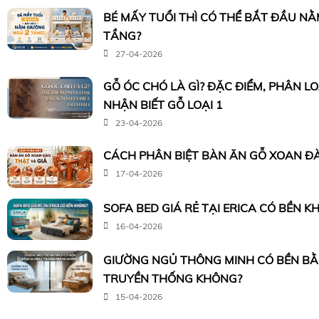
BÉ MẤY TUỔI THÌ CÓ THỂ BẮT ĐẦU N
TẦNG?
27-04-2026
GỖ ÓC CHÓ LÀ GÌ? ĐẶC ĐIỂM, PHÂN L
NHẬN BIẾT GỖ LOẠI 1
23-04-2026
CÁCH PHÂN BIỆT BÀN ĂN GỖ XOAN ĐÀ
17-04-2026
SOFA BED GIÁ RẺ TẠI ERICA CÓ BỀN K
16-04-2026
GIƯỜNG NGỦ THÔNG MINH CÓ BỀN B
TRUYỀN THỐNG KHÔNG?
15-04-2026