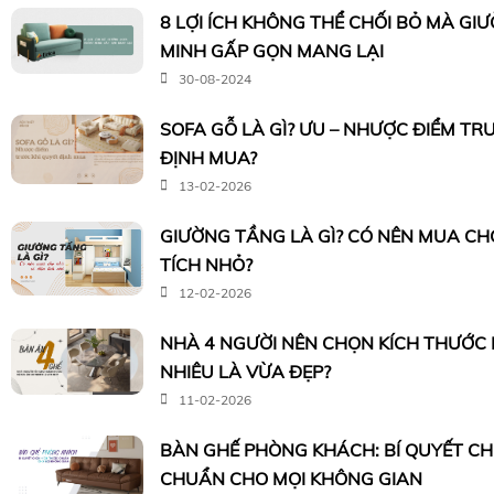
8 LỢI ÍCH KHÔNG THỂ CHỐI BỎ MÀ G
MINH GẤP GỌN MANG LẠI
30-08-2024
SOFA GỖ LÀ GÌ? ƯU – NHƯỢC ĐIỂM TR
ĐỊNH MUA?
13-02-2026
GIƯỜNG TẦNG LÀ GÌ? CÓ NÊN MUA CH
TÍCH NHỎ?
12-02-2026
NHÀ 4 NGƯỜI NÊN CHỌN KÍCH THƯỚC
NHIÊU LÀ VỪA ĐẸP?
11-02-2026
BÀN GHẾ PHÒNG KHÁCH: BÍ QUYẾT C
CHUẨN CHO MỌI KHÔNG GIAN