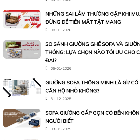
NHỮNG SAI LẦM THƯỜNG GẶP KHI MUA
ĐỪNG ĐỂ TIỀN MẤT TẬT MANG
08-01-2026
SO SÁNH GIƯỜNG GHẾ SOFA VÀ GIƯỜ
THỐNG: LỰA CHỌN NÀO TỐI ƯU CHO 
ĐẠI?
05-01-2026
GIƯỜNG SOFA THÔNG MINH LÀ GÌ? CÓ
CĂN HỘ NHỎ KHÔNG?
31-12-2025
SOFA GIƯỜNG GẤP GỌN CÓ BỀN KHÔNG?
NGƯỜI BIẾT
03-01-2025