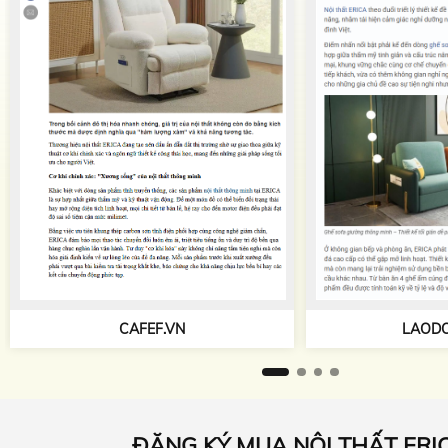
TAPCHIKIEN
LAODONG.VN
ĐĂNG KÝ MUA NỘI THẤT ERI