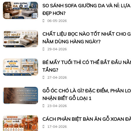
SO SÁNH SOFA GIƯỜNG DA VÀ NỈ: LỰ
ĐẸP HƠN?
06-05-2026
CHẤT LIỆU BỌC NÀO TỐT NHẤT CHO 
NẰM DÙNG HÀNG NGÀY?
29-04-2026
BÉ MẤY TUỔI THÌ CÓ THỂ BẮT ĐẦU N
TẦNG?
27-04-2026
GỖ ÓC CHÓ LÀ GÌ? ĐẶC ĐIỂM, PHÂN L
NHẬN BIẾT GỖ LOẠI 1
23-04-2026
CÁCH PHÂN BIỆT BÀN ĂN GỖ XOAN ĐÀ
17-04-2026