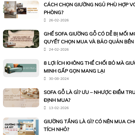
CÁCH CHỌN GIƯỜNG NGỦ PHÙ HỢP VỚI
PHÒNG?
26-02-2026
GHẾ SOFA GIƯỜNG GỖ CÓ DỄ BỊ MỐI M
QUYẾT CHỌN MUA VÀ BẢO QUẢN BỀN
24-02-2026
8 LỢI ÍCH KHÔNG THỂ CHỐI BỎ MÀ G
MINH GẤP GỌN MANG LẠI
30-08-2024
SOFA GỖ LÀ GÌ? ƯU – NHƯỢC ĐIỂM TR
ĐỊNH MUA?
13-02-2026
GIƯỜNG TẦNG LÀ GÌ? CÓ NÊN MUA CH
TÍCH NHỎ?