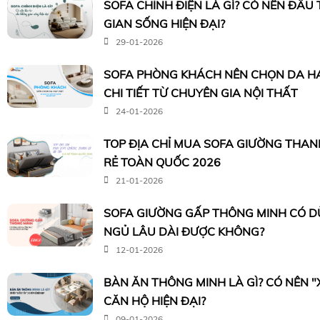
SOFA CHỈNH ĐIỆN LÀ GÌ? CÓ NÊN ĐẦU
GIAN SỐNG HIỆN ĐẠI?
29-01-2026
SOFA PHÒNG KHÁCH NÊN CHỌN DA HA
CHI TIẾT TỪ CHUYÊN GIA NỘI THẤT
24-01-2026
TOP ĐỊA CHỈ MUA SOFA GIƯỜNG THANH 
RẺ TOÀN QUỐC 2026
21-01-2026
SOFA GIƯỜNG GẤP THÔNG MINH CÓ 
NGỦ LÂU DÀI ĐƯỢC KHÔNG?
12-01-2026
BÀN ĂN THÔNG MINH LÀ GÌ? CÓ NÊN 
CĂN HỘ HIỆN ĐẠI?
09-01-2026