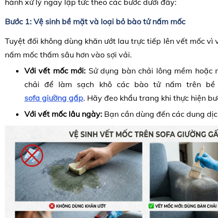
hành xử lý ngay lập tức theo các bước dưới đây:
Bước 1: Vệ sinh bề mặt và loại bỏ bào tử nấm mốc
Tuyệt đối không dùng khăn ướt lau trực tiếp lên vết mốc vì 
nấm mốc thấm sâu hơn vào sợi vải.
Với vết mốc mới:
Sử dụng bàn chải lông mềm hoặc m
chải để làm sạch khô các bào tử nấm trên bề
sofa
giường gấp
. Hãy đeo khẩu trang khi thực hiện bư
Với vết mốc lâu ngày:
Bạn cần dùng đến các dung dịc