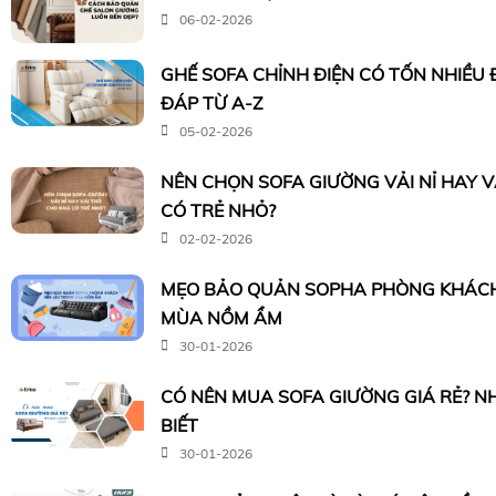
06-02-2026
GHẾ SOFA CHỈNH ĐIỆN CÓ TỐN NHIỀU 
ĐÁP TỪ A-Z
05-02-2026
NÊN CHỌN SOFA GIƯỜNG VẢI NỈ HAY 
CÓ TRẺ NHỎ?
02-02-2026
MẸO BẢO QUẢN SOPHA PHÒNG KHÁCH
MÙA NỒM ẨM
30-01-2026
CÓ NÊN MUA SOFA GIƯỜNG GIÁ RẺ? N
BIẾT
30-01-2026