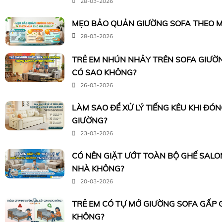
28-03-2026
MẸO BẢO QUẢN GIƯỜNG SOFA THEO M
28-03-2026
TRẺ EM NHÚN NHẢY TRÊN SOFA GIƯỜ
CÓ SAO KHÔNG?
26-03-2026
LÀM SAO ĐỂ XỬ LÝ TIẾNG KÊU KHI ĐÓ
GIƯỜNG?
23-03-2026
CÓ NÊN GIẶT ƯỚT TOÀN BỘ GHẾ SALO
NHÀ KHÔNG?
20-03-2026
TRẺ EM CÓ TỰ MỞ GIƯỜNG SOFA GẤP
KHÔNG?