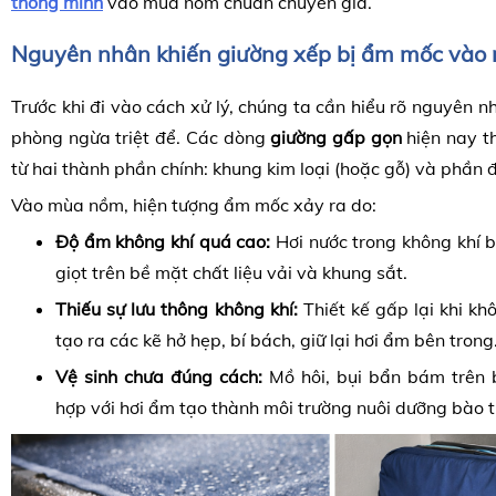
thông minh
vào mùa nồm chuẩn chuyên gia.
Nguyên nhân khiến giường xếp bị ẩm mốc vào
Trước khi đi vào cách xử lý, chúng ta cần hiểu rõ nguyên n
phòng ngừa triệt để. Các dòng
giường gấp gọn
hiện nay t
từ hai thành phần chính: khung kim loại (hoặc gỗ) và phần
Vào mùa nồm, hiện tượng ẩm mốc xảy ra do:
Độ ẩm không khí quá cao:
Hơi nước trong không khí b
giọt trên bề mặt chất liệu vải và khung sắt.
Thiếu sự lưu thông không khí:
Thiết kế gấp lại khi kh
tạo ra các kẽ hở hẹp, bí bách, giữ lại hơi ẩm bên trong
Vệ sinh chưa đúng cách:
Mồ hôi, bụi bẩn bám trên 
hợp với hơi ẩm tạo thành môi trường nuôi dưỡng bào 