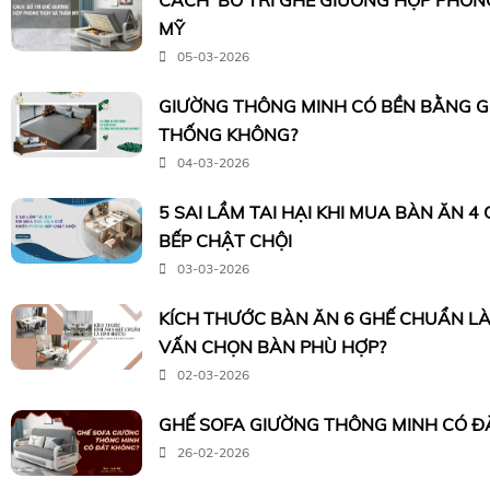
CÁCH BỐ TRÍ GHẾ GIƯỜNG HỢP PHON
MỸ
05-03-2026
GIƯỜNG THÔNG MINH CÓ BỀN BẰNG 
THỐNG KHÔNG?
04-03-2026
5 SAI LẦM TAI HẠI KHI MUA BÀN ĂN 4
BẾP CHẬT CHỘI
03-03-2026
KÍCH THƯỚC BÀN ĂN 6 GHẾ CHUẨN LÀ
VẤN CHỌN BÀN PHÙ HỢP?
02-03-2026
GHẾ SOFA GIƯỜNG THÔNG MINH CÓ Đ
26-02-2026