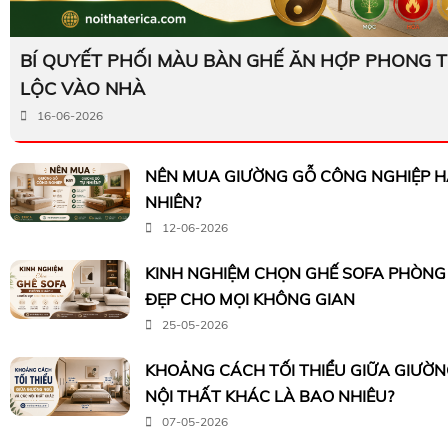
BÍ QUYẾT PHỐI MÀU BÀN GHẾ ĂN HỢP PHONG T
LỘC VÀO NHÀ
16-06-2026
NÊN MUA GIƯỜNG GỖ CÔNG NGHIỆP H
NHIÊN?
12-06-2026
KINH NGHIỆM CHỌN GHẾ SOFA PHÒN
ĐẸP CHO MỌI KHÔNG GIAN
25-05-2026
KHOẢNG CÁCH TỐI THIỂU GIỮA GIƯỜ
NỘI THẤT KHÁC LÀ BAO NHIÊU?
07-05-2026