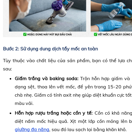
Bước 2: Sử dụng dung dịch tẩy mốc an toàn
Tùy thuộc vào chất liệu của sản phẩm, bạn có thể lựa ch
sau:
Giấm trắng và baking soda:
Trộn hỗn hợp giấm và 
dạng sệt, thoa lên vết mốc, để yên trong 15-20 phú
chà nhẹ. Giấm có tính axit nhẹ giúp diệt khuẩn cực t
màu vải.
Hỗn hợp rượu trắng hoặc cồn y tế:
Cồn có khả năng
diệt nấm mốc hiệu quả. Xịt một lớp cồn mỏng lên 
giường đa năng
, sau đó lau sạch lại bằng khăn khô.