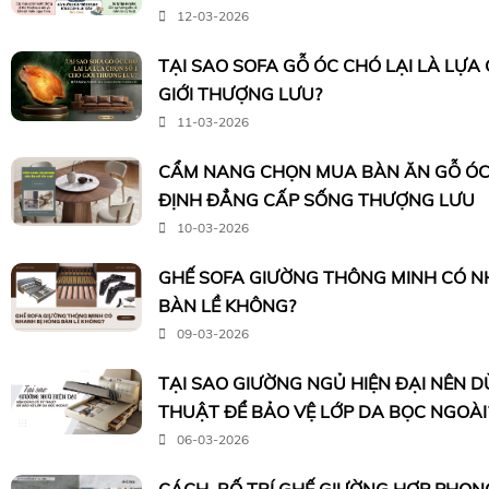
12-03-2026
TẠI SAO SOFA GỖ ÓC CHÓ LẠI LÀ LỰA
GIỚI THƯỢNG LƯU?
11-03-2026
CẨM NANG CHỌN MUA BÀN ĂN GỖ ÓC
ĐỊNH ĐẲNG CẤP SỐNG THƯỢNG LƯU
10-03-2026
GHẾ SOFA GIƯỜNG THÔNG MINH CÓ N
BÀN LỀ KHÔNG?
09-03-2026
TẠI SAO GIƯỜNG NGỦ HIỆN ĐẠI NÊN 
THUẬT ĐỂ BẢO VỆ LỚP DA BỌC NGOÀI
06-03-2026