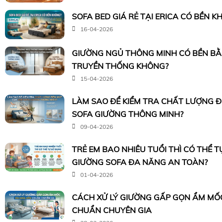
SOFA BED GIÁ RẺ TẠI ERICA CÓ BỀN K
16-04-2026
GIƯỜNG NGỦ THÔNG MINH CÓ BỀN B
TRUYỀN THỐNG KHÔNG?
15-04-2026
LÀM SAO ĐỂ KIỂM TRA CHẤT LƯỢNG 
SOFA GIƯỜNG THÔNG MINH?
09-04-2026
TRẺ EM BAO NHIÊU TUỔI THÌ CÓ THỂ 
GIƯỜNG SOFA ĐA NĂNG AN TOÀN?
01-04-2026
CÁCH XỬ LÝ GIƯỜNG GẤP GỌN ẨM M
CHUẨN CHUYÊN GIA