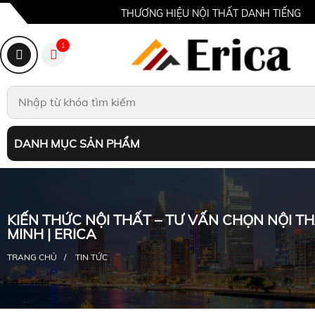
THƯƠNG HIỆU NỘI THẤT DANH TIẾNG
1
DANH MỤC SẢN PHẨM
KIẾN THỨC NỘI THẤT – TƯ VẤN CHỌN NỘI T
MINH | ERICA
TRANG CHỦ
TIN TỨC