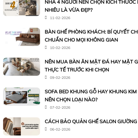
NHÀ 4 NGƯỜI NÊN CHỌN KÍCH THƯỚC
NHIÊU LÀ VỪA ĐẸP?
11-02-2026
BÀN GHẾ PHÒNG KHÁCH: BÍ QUYẾT C
CHUẨN CHO MỌI KHÔNG GIAN
10-02-2026
NÊN MUA BÀN ĂN MẶT ĐÁ HAY MẶT G
THỰC TẾ TRƯỚC KHI CHỌN
09-02-2026
SOFA BED KHUNG GỖ HAY KHUNG KIM 
NÊN CHỌN LOẠI NÀO?
07-02-2026
CÁCH BẢO QUẢN GHẾ SALON GIƯỜNG 
06-02-2026