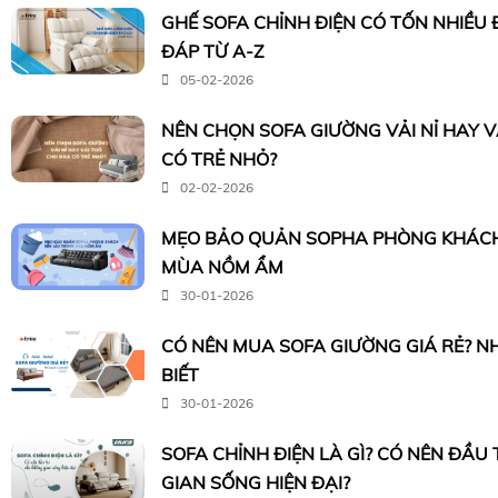
GHẾ SOFA CHỈNH ĐIỆN CÓ TỐN NHIỀU 
ĐÁP TỪ A-Z
05-02-2026
NÊN CHỌN SOFA GIƯỜNG VẢI NỈ HAY 
CÓ TRẺ NHỎ?
02-02-2026
MẸO BẢO QUẢN SOPHA PHÒNG KHÁCH
MÙA NỒM ẨM
30-01-2026
CÓ NÊN MUA SOFA GIƯỜNG GIÁ RẺ? N
BIẾT
30-01-2026
SOFA CHỈNH ĐIỆN LÀ GÌ? CÓ NÊN ĐẦU
GIAN SỐNG HIỆN ĐẠI?