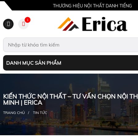
THƯƠNG HIỆU NỘI THẤT DANH TIẾNG
1
DANH MỤC SẢN PHẨM
KIẾN THỨC NỘI THẤT – TƯ VẤN CHỌN NỘI T
MINH | ERICA
TRANG CHỦ
TIN TỨC