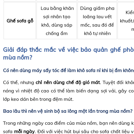
Lau bằng khăn
Dùng giấm pha
Kiể
sợi nhân tạo
loãng lau vết
Ghế sofa gỗ
khuất
khô, dùng sáp
mốc, sau đó để
m
chống ẩm
khô tự nhiên
Giải đáp thắc mắc về việc bảo quản ghế phò
mùa nồm?
Có nên dùng máy sấy tóc để làm khô sofa nỉ khi bị ẩm khôn
Có thể, nhưng
chỉ nên dùng chế độ gió mát
. Tuyệt đối kh
nóng vì nhiệt độ cao có thể làm biến dạng sợi vải, gây c
lớp keo dán bên trong đệm mút.
Bao lâu thì nên vệ sinh bộ sa lông một lần trong mùa nồm?
Trong những ngày cao điểm của mùa nồm, bạn nên dùng k
sofa
mỗi ngày
. Đối với việc hút bụi sâu cho sofa chất liệu 