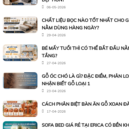
06-05-2026
CHẤT LIỆU BỌC NÀO TỐT NHẤT CHO 
NẰM DÙNG HÀNG NGÀY?
29-04-2026
BÉ MẤY TUỔI THÌ CÓ THỂ BẮT ĐẦU N
TẦNG?
27-04-2026
GỖ ÓC CHÓ LÀ GÌ? ĐẶC ĐIỂM, PHÂN L
NHẬN BIẾT GỖ LOẠI 1
23-04-2026
CÁCH PHÂN BIỆT BÀN ĂN GỖ XOAN ĐÀ
17-04-2026
SOFA BED GIÁ RẺ TẠI ERICA CÓ BỀN K