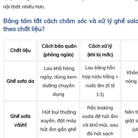
nội thất nhiều hơn.
Bảng tóm tắt cách chăm sóc và xử lý ghế sal
theo chất liệu?
Cách bảo quản
Cách xử lý
Chất liệu
(phòng ngừa)
(khi bị mốc)
Lau bằng hỗn
Lau khô hàng
Khôn
ngày, dùng kem
hợp rượu trắng +
Ghế sofa da
nóng 
dưỡng chuyên
nước ấm
(tỉ lệ
dụng
1:1)
Rắc baking
Hút bụi thường
Nên t
Ghế sofa
soda để hút ẩm
xuyên, đặt máy
giặt 
vải/nỉ
và khử mùi, sau
hút ẩm gần ghế
(ư
đó hút sạch