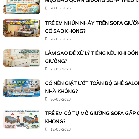
MẸO BẢO QUẢN GIƯỜNG SOFA THEO M
28-03-2026
TRẺ EM NHÚN NHẢY TRÊN SOFA GIƯỜ
CÓ SAO KHÔNG?
26-03-2026
LÀM SAO ĐỂ XỬ LÝ TIẾNG KÊU KHI ĐÓ
GIƯỜNG?
23-03-2026
CÓ NÊN GIẶT ƯỚT TOÀN BỘ GHẾ SALO
NHÀ KHÔNG?
20-03-2026
TRẺ EM CÓ TỰ MỞ GIƯỜNG SOFA GẤP
KHÔNG?
12-03-2026