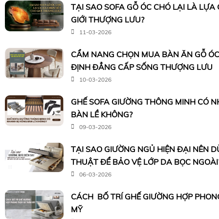
TẠI SAO SOFA GỖ ÓC CHÓ LẠI LÀ LỰA
GIỚI THƯỢNG LƯU?
11-03-2026
CẨM NANG CHỌN MUA BÀN ĂN GỖ ÓC
ĐỊNH ĐẲNG CẤP SỐNG THƯỢNG LƯU
10-03-2026
GHẾ SOFA GIƯỜNG THÔNG MINH CÓ N
BÀN LỀ KHÔNG?
09-03-2026
TẠI SAO GIƯỜNG NGỦ HIỆN ĐẠI NÊN 
THUẬT ĐỂ BẢO VỆ LỚP DA BỌC NGOÀI
06-03-2026
CÁCH BỐ TRÍ GHẾ GIƯỜNG HỢP PHON
MỸ