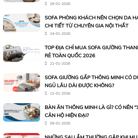
29-01-2026
SOFA PHÒNG KHÁCH NÊN CHỌN DA HA
CHI TIẾT TỪ CHUYÊN GIA NỘI THẤT
24-01-2026
TOP ĐỊA CHỈ MUA SOFA GIƯỜNG THANH 
RẺ TOÀN QUỐC 2026
21-01-2026
SOFA GIƯỜNG GẤP THÔNG MINH CÓ 
NGỦ LÂU DÀI ĐƯỢC KHÔNG?
12-01-2026
BÀN ĂN THÔNG MINH LÀ GÌ? CÓ NÊN 
CĂN HỘ HIỆN ĐẠI?
09-01-2026
NHỮNG SAI LẦM THƯỜNG GẶP KHI MUA