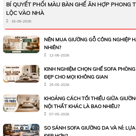
BÍ QUYẾT PHỐI MÀU BÀN GHẾ ĂN HỢP PHONG T
LỘC VÀO NHÀ
16-06-2026
NÊN MUA GIƯỜNG GỖ CÔNG NGHIỆP H
NHIÊN?
12-06-2026
KINH NGHIỆM CHỌN GHẾ SOFA PHÒN
ĐẸP CHO MỌI KHÔNG GIAN
25-05-2026
KHOẢNG CÁCH TỐI THIỂU GIỮA GIƯỜ
NỘI THẤT KHÁC LÀ BAO NHIÊU?
07-05-2026
SO SÁNH SOFA GIƯỜNG DA VÀ NỈ: LỰ
ĐẸP HƠN?