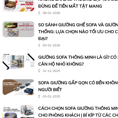
ĐỪNG ĐỂ TIỀN MẤT TẬT MANG
08-01-2026
SO SÁNH GIƯỜNG GHẾ SOFA VÀ GIƯỜ
THỐNG: LỰA CHỌN NÀO TỐI ƯU CHO 
ĐẠI?
05-01-2026
GIƯỜNG SOFA THÔNG MINH LÀ GÌ? CÓ
CĂN HỘ NHỎ KHÔNG?
31-12-2025
SOFA GIƯỜNG GẤP GỌN CÓ BỀN KHÔNG?
NGƯỜI BIẾT
03-01-2025
CÁCH CHỌN SOFA GIƯỜNG THÔNG MI
CHO PHÒNG KHÁCH | BÍ KÍP TỪ CÁC C