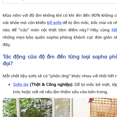
Mùa nồm với độ ẩm không khí có khi lên đến
90%
không ch
sức khỏe mà còn khiến
bộ sofa
dễ bị ẩm mốc, bốc mùi và n
nào để "cứu" món nội thất tâm điểm này? Hãy cùng
Nộ
những mẹo bảo quản sopha phòng khách cực đơn giản nh
đây.
Tác động của độ ẩm đến từng loại sopha ph
đại?
Mỗi chất liệu sofa sẽ có "phản ứng" khác nhau với thời tiết
Sofa da
(Thật & Công nghiệp):
Dễ bị mốc bề mặt, lớp
tróc hoặc nứt nẻ nếu ẩm thấm sâu vào bên trong.