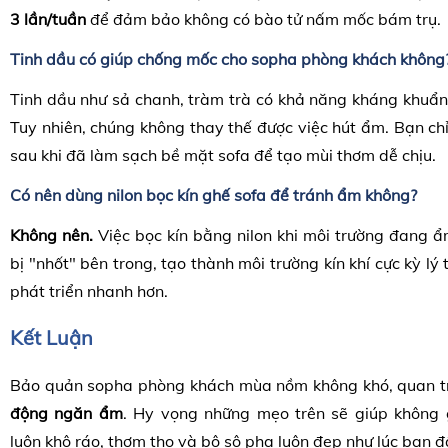
3 lần/tuần
để đảm bảo không có bào tử nấm mốc bám trụ.
Tinh dầu có giúp chống mốc cho sopha phòng khách không
Tinh dầu như sả chanh, tràm trà có khả năng kháng khuẩn 
Tuy nhiên, chúng không thay thế được việc hút ẩm. Bạn ch
sau khi đã làm sạch bề mặt sofa để tạo mùi thơm dễ chịu.
Có nên dùng nilon bọc kín ghế sofa để tránh ẩm không?
Không nên.
Việc bọc kín bằng nilon khi môi trường đang ẩ
bị "nhốt" bên trong, tạo thành môi trường kín khí cực kỳ l
phát triển nhanh hơn.
Kết Luận
Bảo quản sopha phòng khách mùa nồm không khó, quan t
động ngăn ẩm
. Hy vọng những mẹo trên sẽ giúp không
luôn khô ráo, thơm tho và bộ sô pha luôn đẹp như lúc ban đ