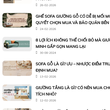
26-02-2026
GHẾ SOFA GIƯỜNG GỖ CÓ DỄ BỊ MỐI M
QUYẾT CHỌN MUA VÀ BẢO QUẢN BỀN
24-02-2026
8 LỢI ÍCH KHÔNG THỂ CHỐI BỎ MÀ G
MINH GẤP GỌN MANG LẠI
30-08-2024
SOFA GỖ LÀ GÌ? ƯU – NHƯỢC ĐIỂM TR
ĐỊNH MUA?
13-02-2026
GIƯỜNG TẦNG LÀ GÌ? CÓ NÊN MUA CH
TÍCH NHỎ?
12-02-2026