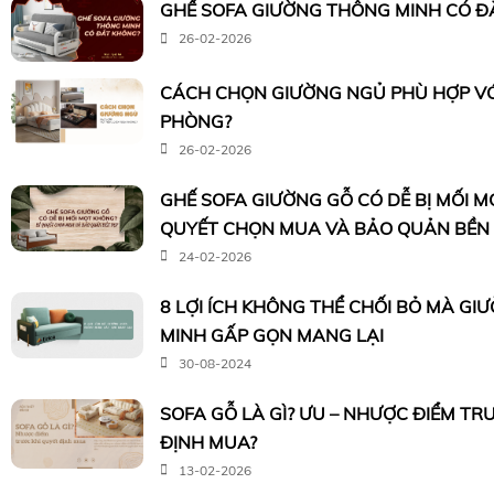
GHẾ SOFA GIƯỜNG THÔNG MINH CÓ Đ
26-02-2026
CÁCH CHỌN GIƯỜNG NGỦ PHÙ HỢP VỚI
PHÒNG?
26-02-2026
GHẾ SOFA GIƯỜNG GỖ CÓ DỄ BỊ MỐI M
QUYẾT CHỌN MUA VÀ BẢO QUẢN BỀN
24-02-2026
8 LỢI ÍCH KHÔNG THỂ CHỐI BỎ MÀ G
MINH GẤP GỌN MANG LẠI
30-08-2024
SOFA GỖ LÀ GÌ? ƯU – NHƯỢC ĐIỂM TR
ĐỊNH MUA?
13-02-2026