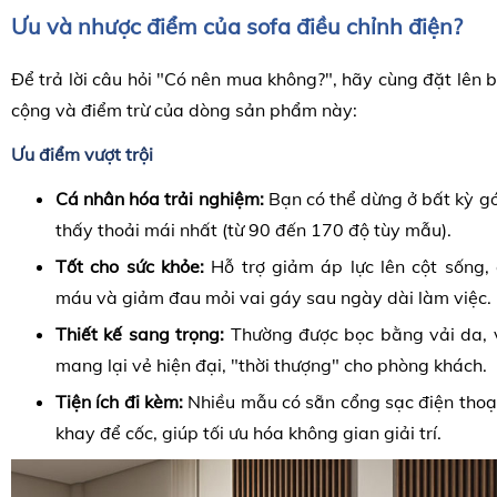
Ưu và nhược điểm của sofa điều chỉnh điện?
Để trả lời câu hỏi "Có nên mua không?", hãy cùng đặt lên
cộng và điểm trừ của dòng sản phẩm này:
Ưu điểm vượt trội
Cá nhân hóa trải nghiệm:
Bạn có thể dừng ở bất kỳ g
thấy thoải mái nhất (từ 90 đến 170 độ tùy mẫu).
Tốt cho sức khỏe:
Hỗ trợ giảm áp lực lên cột sống, 
máu và giảm đau mỏi vai gáy sau ngày dài làm việc.
Thiết kế sang trọng:
Thường được bọc bằng vải da, vải
mang lại vẻ hiện đại, "thời thượng" cho phòng khách.
Tiện ích đi kèm:
Nhiều mẫu có sẵn cổng sạc điện thoại,
khay để cốc, giúp tối ưu hóa không gian giải trí.