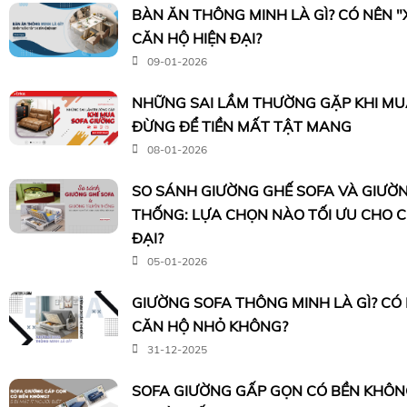
BÀN ĂN THÔNG MINH LÀ GÌ? CÓ NÊN 
CĂN HỘ HIỆN ĐẠI?
09-01-2026
NHỮNG SAI LẦM THƯỜNG GẶP KHI MUA
ĐỪNG ĐỂ TIỀN MẤT TẬT MANG
08-01-2026
SO SÁNH GIƯỜNG GHẾ SOFA VÀ GIƯỜ
THỐNG: LỰA CHỌN NÀO TỐI ƯU CHO 
ĐẠI?
05-01-2026
GIƯỜNG SOFA THÔNG MINH LÀ GÌ? CÓ
CĂN HỘ NHỎ KHÔNG?
31-12-2025
SOFA GIƯỜNG GẤP GỌN CÓ BỀN KHÔNG?