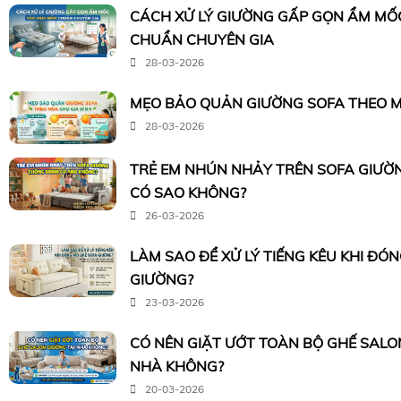
CÁCH XỬ LÝ GIƯỜNG GẤP GỌN ẨM M
CHUẨN CHUYÊN GIA
28-03-2026
MẸO BẢO QUẢN GIƯỜNG SOFA THEO M
28-03-2026
TRẺ EM NHÚN NHẢY TRÊN SOFA GIƯỜ
CÓ SAO KHÔNG?
26-03-2026
LÀM SAO ĐỂ XỬ LÝ TIẾNG KÊU KHI ĐÓ
GIƯỜNG?
23-03-2026
CÓ NÊN GIẶT ƯỚT TOÀN BỘ GHẾ SALO
NHÀ KHÔNG?
20-03-2026