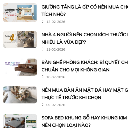
GIƯỜNG TẦNG LÀ GÌ? CÓ NÊN MUA CH
TÍCH NHỎ?
12-02-2026
NHÀ 4 NGƯỜI NÊN CHỌN KÍCH THƯỚC
NHIÊU LÀ VỪA ĐẸP?
11-02-2026
BÀN GHẾ PHÒNG KHÁCH: BÍ QUYẾT C
CHUẨN CHO MỌI KHÔNG GIAN
10-02-2026
NÊN MUA BÀN ĂN MẶT ĐÁ HAY MẶT G
THỰC TẾ TRƯỚC KHI CHỌN
09-02-2026
SOFA BED KHUNG GỖ HAY KHUNG KIM 
NÊN CHỌN LOẠI NÀO?