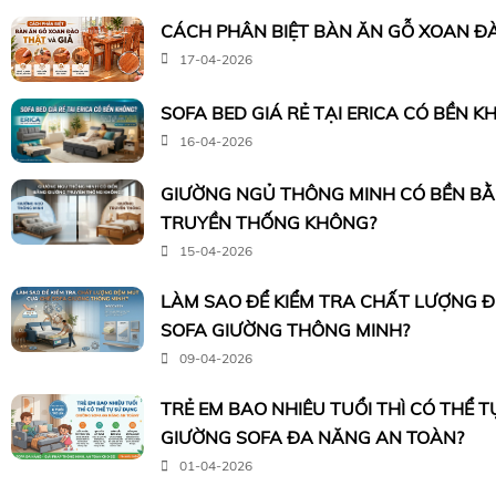
CÁCH PHÂN BIỆT BÀN ĂN GỖ XOAN ĐÀ
17-04-2026
SOFA BED GIÁ RẺ TẠI ERICA CÓ BỀN K
16-04-2026
GIƯỜNG NGỦ THÔNG MINH CÓ BỀN B
TRUYỀN THỐNG KHÔNG?
15-04-2026
LÀM SAO ĐỂ KIỂM TRA CHẤT LƯỢNG 
SOFA GIƯỜNG THÔNG MINH?
09-04-2026
TRẺ EM BAO NHIÊU TUỔI THÌ CÓ THỂ 
GIƯỜNG SOFA ĐA NĂNG AN TOÀN?
01-04-2026