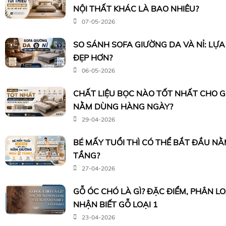
NỘI THẤT KHÁC LÀ BAO NHIÊU?
07-05-2026
SO SÁNH SOFA GIƯỜNG DA VÀ NỈ: LỰ
ĐẸP HƠN?
06-05-2026
CHẤT LIỆU BỌC NÀO TỐT NHẤT CHO 
NẰM DÙNG HÀNG NGÀY?
29-04-2026
BÉ MẤY TUỔI THÌ CÓ THỂ BẮT ĐẦU N
TẦNG?
27-04-2026
GỖ ÓC CHÓ LÀ GÌ? ĐẶC ĐIỂM, PHÂN L
NHẬN BIẾT GỖ LOẠI 1
23-04-2026