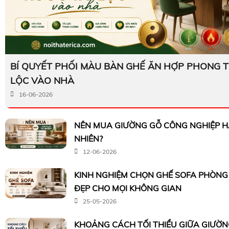
BÍ QUYẾT PHỐI MÀU BÀN GHẾ ĂN HỢP PHONG T
LỘC VÀO NHÀ
16-06-2026
NÊN MUA GIƯỜNG GỖ CÔNG NGHIỆP H
NHIÊN?
12-06-2026
KINH NGHIỆM CHỌN GHẾ SOFA PHÒN
ĐẸP CHO MỌI KHÔNG GIAN
25-05-2026
KHOẢNG CÁCH TỐI THIỂU GIỮA GIƯỜ