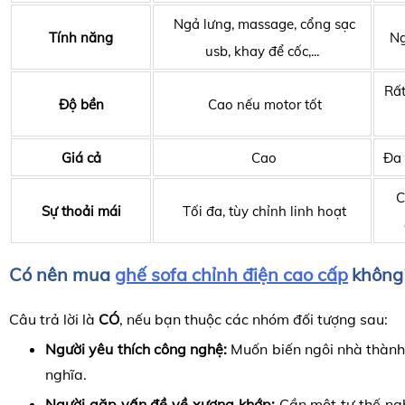
Ngả lưng, massage, cổng sạc
Tính năng
Ng
usb,
khay để cốc,...
Rất
Độ bền
Cao nếu motor tốt
Giá cả
Cao
Đa 
C
Sự thoải mái
Tối đa, tùy chỉnh linh hoạt
Có nên mua
ghế sofa
chỉnh điện
cao cấp
không
Câu trả lời là
CÓ
, nếu bạn thuộc các nhóm đối tượng sau:
Người yêu thích công nghệ:
Muốn biến ngôi nhà thàn
nghĩa.
Người gặp vấn đề về xương khớp:
Cần một tư thế ngh