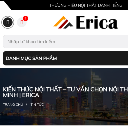
THƯƠNG HIỆU NỘI THẤT DANH TIẾNG
1
DANH MỤC SẢN PHẨM
KIẾN THỨC NỘI THẤT – TƯ VẤN CHỌN NỘI T
MINH | ERICA
TRANG CHỦ
TIN TỨC