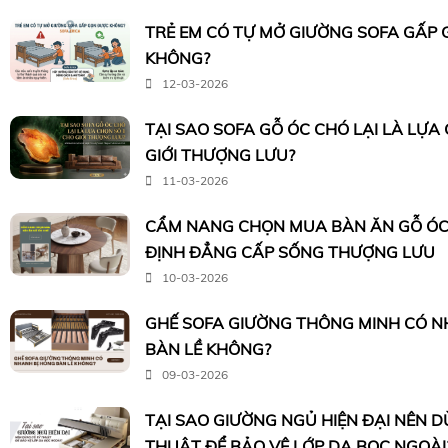
TRẺ EM CÓ TỰ MỞ GIƯỜNG SOFA GẤP
KHÔNG?
12-03-2026
TẠI SAO SOFA GỖ ÓC CHÓ LẠI LÀ LỰA
GIỚI THƯỢNG LƯU?
11-03-2026
CẨM NANG CHỌN MUA BÀN ĂN GỖ ÓC
ĐỊNH ĐẲNG CẤP SỐNG THƯỢNG LƯU
10-03-2026
GHẾ SOFA GIƯỜNG THÔNG MINH CÓ N
BÀN LỀ KHÔNG?
09-03-2026
TẠI SAO GIƯỜNG NGỦ HIỆN ĐẠI NÊN 
THUẬT ĐỂ BẢO VỆ LỚP DA BỌC NGOÀI