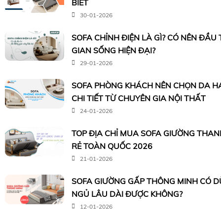
BIẾT
30-01-2026
SOFA CHỈNH ĐIỆN LÀ GÌ? CÓ NÊN ĐẦU
GIAN SỐNG HIỆN ĐẠI?
29-01-2026
SOFA PHÒNG KHÁCH NÊN CHỌN DA HA
CHI TIẾT TỪ CHUYÊN GIA NỘI THẤT
24-01-2026
TOP ĐỊA CHỈ MUA SOFA GIƯỜNG THANH 
RẺ TOÀN QUỐC 2026
21-01-2026
SOFA GIƯỜNG GẤP THÔNG MINH CÓ 
NGỦ LÂU DÀI ĐƯỢC KHÔNG?
12-01-2026