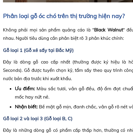
Phân loại gỗ óc chó trên thị trường hiện nay?
Không phải mọi sản phẩm quảng cáo là "
Black Walnut
" đề
nhau. Người tiêu dùng cần phân biệt rõ 3 phân khúc chính:
Gỗ loại 1 (Gỗ xẻ sấy tại Bắc Mỹ)
Đây là dòng gỗ cao cấp nhất (thường được ký hiệu là hà
Seconds). Gỗ được tuyển chọn kỹ, tẩm sấy theo quy trình công
nước bản địa trước khi xuất khẩu.
Ưu điểm:
Màu sắc tươi, vân gỗ đều, độ ẩm đạt chu
mốc hay nứt nẻ.
Nhận biết:
Bề mặt gỗ mịn, đanh chắc, vân gỗ rõ nét và
Gỗ loại 2 và loại 3 (Gỗ loại B, C)
Đây là những dòng gỗ có phẩm cấp thấp hơn, thường có nh