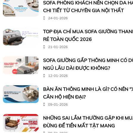
SOFA PHÒNG KHÁCH NÊN CHỌN DA HA
CHI TIẾT TỪ CHUYÊN GIA NỘI THẤT
24-01-2026
TOP ĐỊA CHỈ MUA SOFA GIƯỜNG THANH 
RẺ TOÀN QUỐC 2026
21-01-2026
SOFA GIƯỜNG GẤP THÔNG MINH CÓ 
NGỦ LÂU DÀI ĐƯỢC KHÔNG?
12-01-2026
BÀN ĂN THÔNG MINH LÀ GÌ? CÓ NÊN 
CĂN HỘ HIỆN ĐẠI?
09-01-2026
NHỮNG SAI LẦM THƯỜNG GẶP KHI MUA
ĐỪNG ĐỂ TIỀN MẤT TẬT MANG