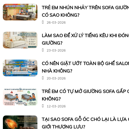
TRẺ EM NHÚN NHẢY TRÊN SOFA GIƯỜ
CÓ SAO KHÔNG?
26-03-2026
LÀM SAO ĐỂ XỬ LÝ TIẾNG KÊU KHI ĐÓ
GIƯỜNG?
23-03-2026
CÓ NÊN GIẶT ƯỚT TOÀN BỘ GHẾ SALO
NHÀ KHÔNG?
20-03-2026
TRẺ EM CÓ TỰ MỞ GIƯỜNG SOFA GẤP
KHÔNG?
12-03-2026
TẠI SAO SOFA GỖ ÓC CHÓ LẠI LÀ LỰA
GIỚI THƯỢNG LƯU?