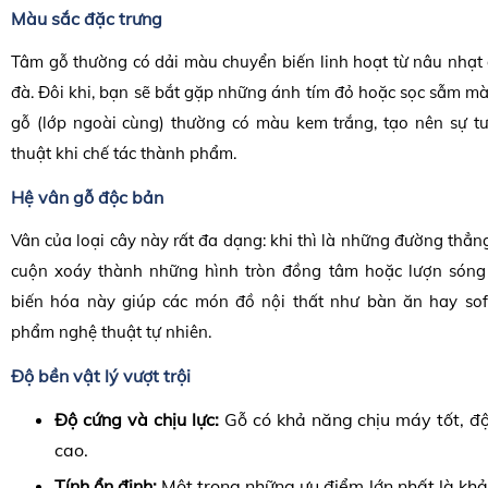
Màu sắc đặc trưng
Tâm gỗ thường có dải màu chuyển biến linh hoạt từ nâu nhạt
đà. Đôi khi, bạn sẽ bắt gặp những ánh tím đỏ hoặc sọc sẫm m
gỗ (lớp ngoài cùng) thường có màu kem trắng, tạo nên sự 
thuật khi chế tác thành phẩm.
Hệ vân gỗ độc bản
Vân của loại cây này rất đa dạng: khi thì là những đường thẳn
cuộn xoáy thành những hình tròn đồng tâm hoặc lượn sóng
biến hóa này giúp các món đồ nội thất như bàn ăn hay sof
phẩm nghệ thuật tự nhiên.
Độ bền vật lý vượt trội
Độ cứng và chịu lực:
Gỗ có khả năng chịu máy tốt, độ
cao.
Tính ổn định:
Một trong những ưu điểm lớn nhất là kh