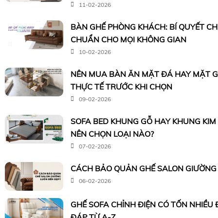
11-02-2026
BÀN GHẾ PHÒNG KHÁCH: BÍ QUYẾT C
CHUẨN CHO MỌI KHÔNG GIAN
10-02-2026
NÊN MUA BÀN ĂN MẶT ĐÁ HAY MẶT G
THỰC TẾ TRƯỚC KHI CHỌN
09-02-2026
SOFA BED KHUNG GỖ HAY KHUNG KIM 
NÊN CHỌN LOẠI NÀO?
07-02-2026
CÁCH BẢO QUẢN GHẾ SALON GIƯỜNG 
06-02-2026
GHẾ SOFA CHỈNH ĐIỆN CÓ TỐN NHIỀU 
ĐÁP TỪ A-Z