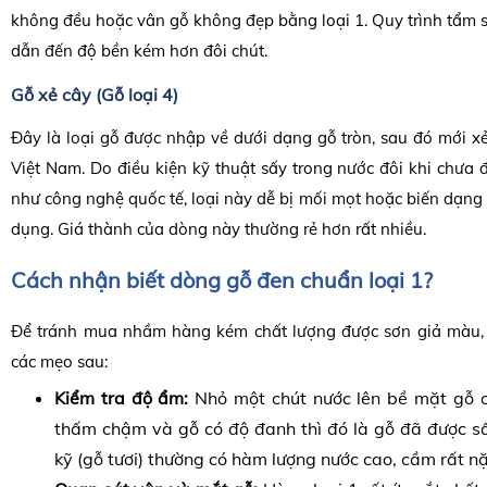
không đều hoặc vân gỗ không đẹp bằng loại 1. Quy trình tẩm sấ
dẫn đến độ bền kém hơn đôi chút.
Gỗ xẻ cây (Gỗ loại 4)
Đây là loại gỗ được nhập về dưới dạng gỗ tròn, sau đó mới xẻ
Việt Nam. Do điều kiện kỹ thuật sấy trong nước đôi khi chưa
như công nghệ quốc tế, loại này dễ bị mối mọt hoặc biến dạng 
dụng. Giá thành của dòng này thường rẻ hơn rất nhiều.
Cách nhận biết dòng gỗ đen chuẩn loại 1?
Để tránh mua nhầm hàng kém chất lượng được sơn giả màu,
các mẹo sau:
Kiểm tra độ ẩm:
Nhỏ một chút nước lên bề mặt gỗ 
thấm chậm và gỗ có độ đanh thì đó là gỗ đã được sấ
kỹ (gỗ tươi) thường có hàm lượng nước cao, cầm rất n