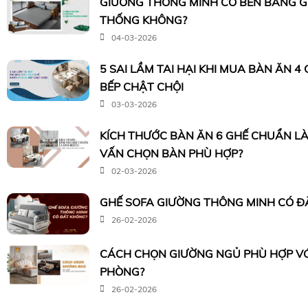
GIƯỜNG THÔNG MINH CÓ BỀN BẰNG 
THỐNG KHÔNG?
04-03-2026
5 SAI LẦM TAI HẠI KHI MUA BÀN ĂN 4
BẾP CHẬT CHỘI
03-03-2026
KÍCH THƯỚC BÀN ĂN 6 GHẾ CHUẨN LÀ
VẤN CHỌN BÀN PHÙ HỢP?
02-03-2026
GHẾ SOFA GIƯỜNG THÔNG MINH CÓ Đ
26-02-2026
CÁCH CHỌN GIƯỜNG NGỦ PHÙ HỢP VỚI
PHÒNG?
26-02-2026