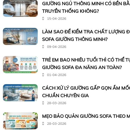
GIƯỜNG NGỦ THÔNG MINH CÓ BỀN B
TRUYỀN THỐNG KHÔNG?
15-04-2026
LÀM SAO ĐỂ KIỂM TRA CHẤT LƯỢNG 
SOFA GIƯỜNG THÔNG MINH?
09-04-2026
TRẺ EM BAO NHIÊU TUỔI THÌ CÓ THỂ 
GIƯỜNG SOFA ĐA NĂNG AN TOÀN?
01-04-2026
CÁCH XỬ LÝ GIƯỜNG GẤP GỌN ẨM M
CHUẨN CHUYÊN GIA
28-03-2026
MẸO BẢO QUẢN GIƯỜNG SOFA THEO M
28-03-2026