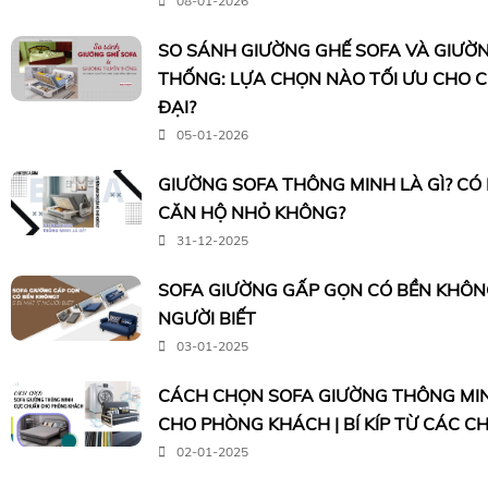
08-01-2026
SO SÁNH GIƯỜNG GHẾ SOFA VÀ GIƯỜ
THỐNG: LỰA CHỌN NÀO TỐI ƯU CHO 
ĐẠI?
05-01-2026
GIƯỜNG SOFA THÔNG MINH LÀ GÌ? CÓ
CĂN HỘ NHỎ KHÔNG?
31-12-2025
SOFA GIƯỜNG GẤP GỌN CÓ BỀN KHÔNG?
NGƯỜI BIẾT
03-01-2025
CÁCH CHỌN SOFA GIƯỜNG THÔNG MI
CHO PHÒNG KHÁCH | BÍ KÍP TỪ CÁC C
02-01-2025