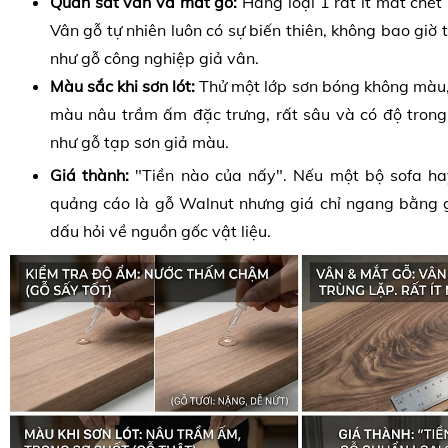
Quan sát vân và mắt gỗ:
Hàng loại 1 rất ít mắt chết 
Vân gỗ tự nhiên luôn có sự biến thiên, không bao giờ 
như gỗ công nghiệp giả vân.
Màu sắc khi sơn lót:
Thử một lớp sơn bóng không màu, 
màu nâu trầm ấm đặc trưng, rất sâu và có độ trong
như gỗ tạp sơn giả màu.
Giá thành:
"Tiền nào của nấy". Nếu một bộ sofa ha
quảng cáo là gỗ Walnut nhưng giá chỉ ngang bằng g
dấu hỏi về nguồn gốc vật liệu.