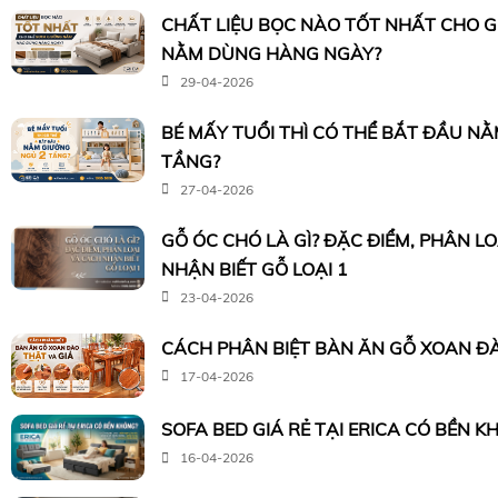
CHẤT LIỆU BỌC NÀO TỐT NHẤT CHO 
NẰM DÙNG HÀNG NGÀY?
29-04-2026
BÉ MẤY TUỔI THÌ CÓ THỂ BẮT ĐẦU N
TẦNG?
27-04-2026
GỖ ÓC CHÓ LÀ GÌ? ĐẶC ĐIỂM, PHÂN L
NHẬN BIẾT GỖ LOẠI 1
23-04-2026
CÁCH PHÂN BIỆT BÀN ĂN GỖ XOAN ĐÀ
17-04-2026
SOFA BED GIÁ RẺ TẠI ERICA CÓ BỀN K
16-04-2026