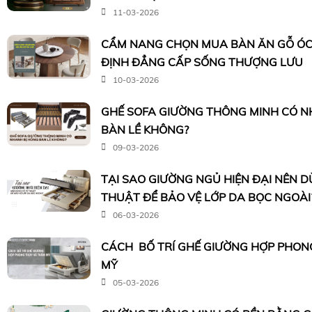
11-03-2026
CẨM NANG CHỌN MUA BÀN ĂN GỖ ÓC
ĐỊNH ĐẲNG CẤP SỐNG THƯỢNG LƯU
10-03-2026
GHẾ SOFA GIƯỜNG THÔNG MINH CÓ N
BÀN LỀ KHÔNG?
09-03-2026
TẠI SAO GIƯỜNG NGỦ HIỆN ĐẠI NÊN 
THUẬT ĐỂ BẢO VỆ LỚP DA BỌC NGOÀI
06-03-2026
CÁCH BỐ TRÍ GHẾ GIƯỜNG HỢP PHON
MỸ
05-03-2026