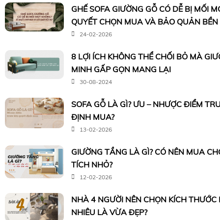
GHẾ SOFA GIƯỜNG GỖ CÓ DỄ BỊ MỐI M
QUYẾT CHỌN MUA VÀ BẢO QUẢN BỀN
24-02-2026
8 LỢI ÍCH KHÔNG THỂ CHỐI BỎ MÀ G
MINH GẤP GỌN MANG LẠI
30-08-2024
SOFA GỖ LÀ GÌ? ƯU – NHƯỢC ĐIỂM TR
ĐỊNH MUA?
13-02-2026
GIƯỜNG TẦNG LÀ GÌ? CÓ NÊN MUA CH
TÍCH NHỎ?
12-02-2026
NHÀ 4 NGƯỜI NÊN CHỌN KÍCH THƯỚC
NHIÊU LÀ VỪA ĐẸP?