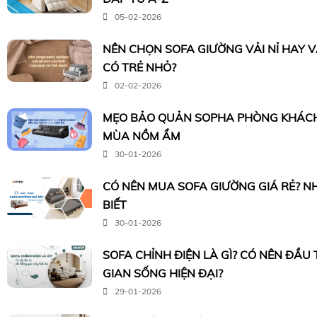
05-02-2026
NÊN CHỌN SOFA GIƯỜNG VẢI NỈ HAY 
CÓ TRẺ NHỎ?
02-02-2026
MẸO BẢO QUẢN SOPHA PHÒNG KHÁCH
MÙA NỒM ẨM
30-01-2026
CÓ NÊN MUA SOFA GIƯỜNG GIÁ RẺ? N
BIẾT
30-01-2026
SOFA CHỈNH ĐIỆN LÀ GÌ? CÓ NÊN ĐẦU
GIAN SỐNG HIỆN ĐẠI?
29-01-2026