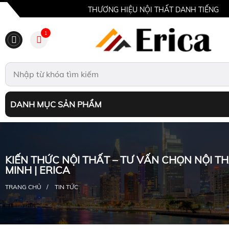
THƯƠNG HIỆU NỘI THẤT DANH TIẾNG
1
DANH MỤC SẢN PHẨM
KIẾN THỨC NỘI THẤT – TƯ VẤN CHỌN NỘI T
MINH | ERICA
TRANG CHỦ
TIN TỨC