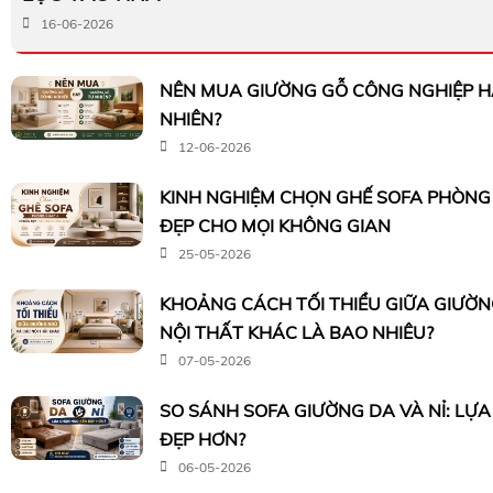
16-06-2026
NÊN MUA GIƯỜNG GỖ CÔNG NGHIỆP H
NHIÊN?
12-06-2026
KINH NGHIỆM CHỌN GHẾ SOFA PHÒN
ĐẸP CHO MỌI KHÔNG GIAN
25-05-2026
KHOẢNG CÁCH TỐI THIỂU GIỮA GIƯỜ
NỘI THẤT KHÁC LÀ BAO NHIÊU?
07-05-2026
SO SÁNH SOFA GIƯỜNG DA VÀ NỈ: LỰ
ĐẸP HƠN?
06-05-2026