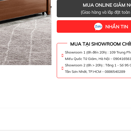
MUA ONLINE GIẢM 
(Giao hàng và lắp đặt toàn
NHẮN TIN
MUA TẠI SHOWROOM CHÍ
Showroom 1 (8h đến 20h) : 109 Trung P
Miếu Quốc Tử Giám, Hà Nội – 09041656
Showroom 2 (8h > 20h) : Tầng 1 - Số 95
Tân Sơn Nhất, TP.HCM – 0886540289