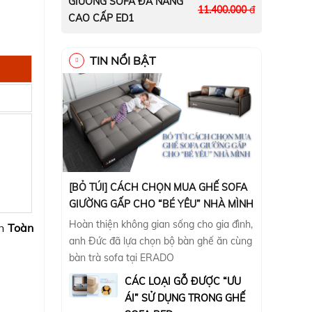
GIƯỜNG SOFA ĐA NĂNG
11.400.000
đ
CAO CẤP ED1
TIN NỔI BẬT
[BỎ TÚI] CÁCH CHỌN MUA GHẾ SOFA
GIƯỜNG GẤP CHO “BÉ YÊU” NHÀ MÌNH
Hoàn thiện không gian sống cho gia đình,
ên
Toàn
anh Đức đã lựa chọn bộ bàn ghế ăn cùng
bàn trà sofa tại ERADO
CÁC LOẠI GỖ ĐƯỢC “ƯU
ÁI” SỬ DỤNG TRONG GHẾ