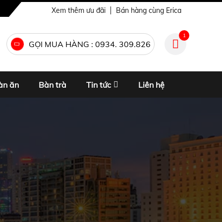
Xem thêm ưu đãi
Bán hàng cùng Erica
1
GỌI MUA HÀNG : 0934. 309.826
àn ăn
Bàn trà
Tin tức
Liên hệ