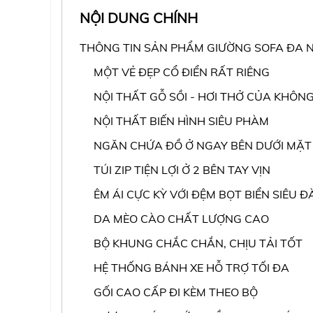
NỘI DUNG CHÍNH
THÔNG TIN SẢN PHẨM GIƯỜNG SOFA ĐA
MỘT VẺ ĐẸP CỔ ĐIỂN RẤT RIÊNG
NỘI THẤT GỖ SỒI - HƠI THỞ CỦA KHÔN
NỘI THẤT BIẾN HÌNH SIÊU PHÀM
NGĂN CHỨA ĐỒ Ở NGAY BÊN DƯỚI MẶT
TÚI ZIP TIỆN LỢI Ở 2 BÊN TAY VỊN
ÊM ÁI CỰC KỲ VỚI ĐỆM BỌT BIỂN SIÊU Đ
DA MÈO CÀO CHẤT LƯỢNG CAO
BỘ KHUNG CHẮC CHẮN, CHỊU TẢI TỐT
HỆ THỐNG BÁNH XE HỖ TRỢ TỐI ĐA
GỐI CAO CẤP ĐI KÈM THEO BỘ