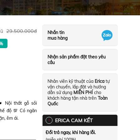
cũ
29.500.000
đ
Nhắn tin
mua hàng
%
Nhận sản phẩm đặt theo yêu
cầu
Nhân viên kỹ thuật của
Erica
tự
vận chuyển, lắp đặt và hướng
dẫn sử dụng
MIỄN PHÍ
cho
khách hàng tận nhà trên
Toàn
 Nội thất gỗ sồi
Quốc
chế độ 💯 Có ngăn
ặn, êm ái.
ERICA CAM KẾT
Đổi trả ngay, khi hàng lỗi.
(miễn phí 100%)