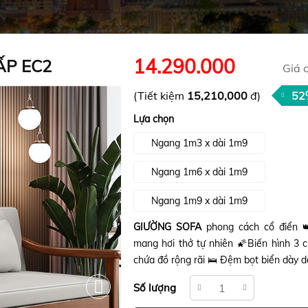
14.290.000
ẤP EC2
Giá 
(Tiết kiệm
15,210,000
đ)
52
Lựa chọn
Ngang 1m3 x dài 1m9
Ngang 1m6 x dài 1m9
Ngang 1m9 x dài 1m9
GIƯỜNG SOFA
phong cách cổ điển 
mang hơi thở tự nhiên 🌠Biến hình 3 
chứa đồ rộng rãi 🛌 Đệm bọt biển dày d
Số lượng