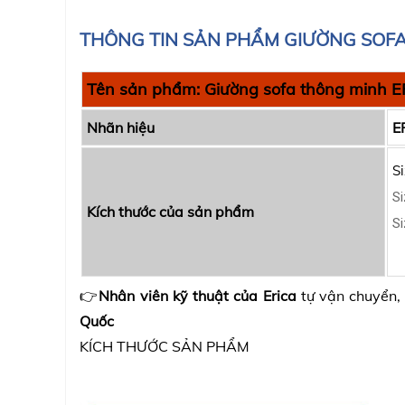
THÔNG TIN SẢN PHẨM GIƯỜNG SOF
Tên sản phẩm:
Giường sofa thông minh E
Nhãn hiệu
E
S
Si
Kích thước của sản phẩm
Si
👉
Nhân viên kỹ thuật của Erica
tự vận chuyển,
Quốc
KÍCH THƯỚC SẢN PHẨM