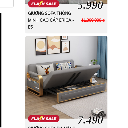
5.990
GIƯỜNG SOFA THÔNG
MINH CAO CẤP ERICA -
11.300.000
đ
E5
7.490