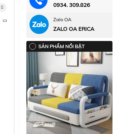
0934. 309.826
Zalo OA
ZALO OA ERICA
SẢN PHẨM NỔI BẬT