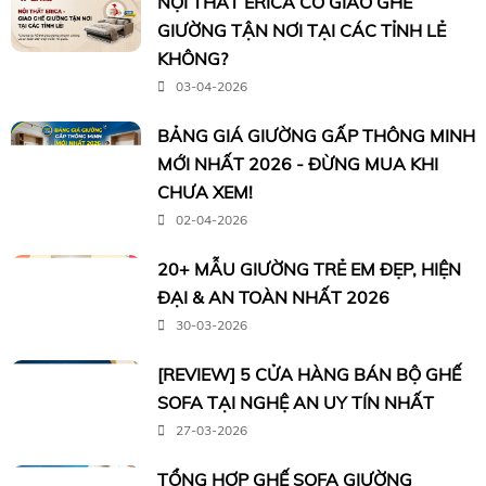
NỘI THẤT ERICA CÓ GIAO GHẾ
GIƯỜNG TẬN NƠI TẠI CÁC TỈNH LẺ
KHÔNG?
03-04-2026
BẢNG GIÁ GIƯỜNG GẤP THÔNG MINH
MỚI NHẤT 2026 - ĐỪNG MUA KHI
CHƯA XEM!
02-04-2026
20+ MẪU GIƯỜNG TRẺ EM ĐẸP, HIỆN
ĐẠI & AN TOÀN NHẤT 2026
30-03-2026
[REVIEW] 5 CỬA HÀNG BÁN BỘ GHẾ
SOFA TẠI NGHỆ AN UY TÍN NHẤT
27-03-2026
TỔNG HỢP GHẾ SOFA GIƯỜNG