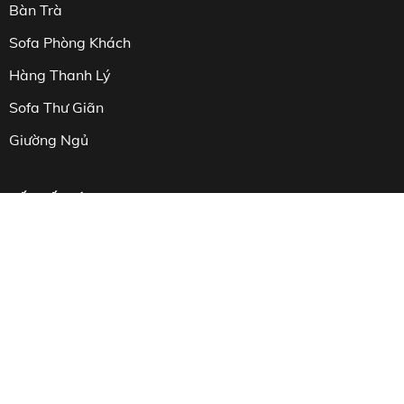
Bàn Trà
Sofa Phòng Khách
Hàng Thanh Lý
Sofa Thư Giãn
Giường Ngủ
KẾT NỐI VỚI ERICA
CHẤP NHẬN THANH TOÁN