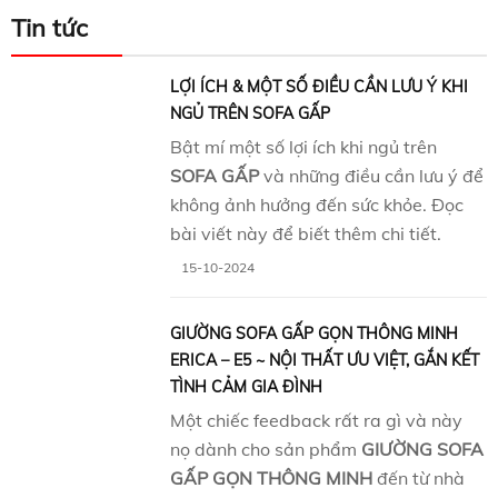
Tin tức
LỢI ÍCH & MỘT SỐ ĐIỀU CẦN LƯU Ý KHI
NGỦ TRÊN SOFA GẤP
Bật mí một số lợi ích khi ngủ trên
SOFA GẤP
và những điều cần lưu ý để
không ảnh hưởng đến sức khỏe. Đọc
bài viết này để biết thêm chi tiết.
15-10-2024
GIƯỜNG SOFA GẤP GỌN THÔNG MINH
ERICA – E5 ~ NỘI THẤT ƯU VIỆT, GẮN KẾT
TÌNH CẢM GIA ĐÌNH
Một chiếc feedback rất ra gì và này
nọ dành cho sản phẩm
GIƯỜNG SOFA
GẤP GỌN THÔNG MINH
đến từ nhà