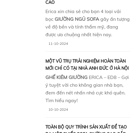
CAO
Erica xin chia sẻ cho bạn 4 loại vải
bọc
GIƯỜNG NGỦ SOFA
gây ấn tượng
về độ bền và tính thẩm mỹ, đang
được ưa chuộng nhất hiện nay.
11-10-2024
MỘT VŨ TRỤ TRẢI NGHIỆM HOÀN TOÀN
MỚI CHỈ CÓ TẠI NHÀ ANH ĐỨC Ở HÀ NỘI
GHẾ KIÊM GIƯỜNG
ERICA – ED8 – Gợi
ý tuyệt vời cho không gian nhà bạn,
đem đến nét nhấn nhá cực khó quên.
Tìm hiểu ngay!
10-10-2024
TOÀN BỘ QUY TRÌNH SẢN XUẤT ĐỂ TẠO