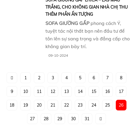
SOFA GIƯỜNG GẤP ERICA – LX9 MÀU
TRẮNG, CHO KHÔNG GIAN NHÀ CHỊ THU
THÊM PHẦN ẤN TƯỢNG
SOFA GIƯỜNG GẤP
phong cách Ý,
tuyệt tác nội thất bạn nên đầu tư để
tôn lên sự sang trọng và đẳng cấp cho
không gian bày trí.
09-10-2024
1
2
3
4
5
6
7
8
9
10
11
12
13
14
15
16
17
18
19
20
21
22
23
24
25
26
27
28
29
30
31