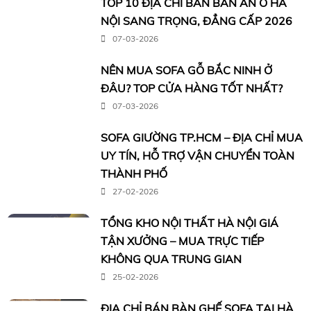
TOP 10 ĐỊA CHỈ BÁN BÀN ĂN Ở HÀ
NỘI SANG TRỌNG, ĐẲNG CẤP 2026
07-03-2026
NÊN MUA SOFA GỖ BẮC NINH Ở
ĐÂU? TOP CỬA HÀNG TỐT NHẤT?
07-03-2026
SOFA GIƯỜNG TP.HCM – ĐỊA CHỈ MUA
UY TÍN, HỖ TRỢ VẬN CHUYỂN TOÀN
THÀNH PHỐ
27-02-2026
TỔNG KHO NỘI THẤT HÀ NỘI GIÁ
TẬN XƯỞNG – MUA TRỰC TIẾP
KHÔNG QUA TRUNG GIAN
25-02-2026
ĐỊA CHỈ BÁN BÀN GHẾ SOFA TẠI HÀ