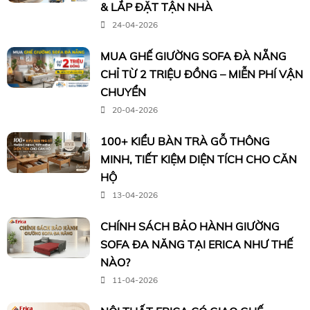
& LẮP ĐẶT TẬN NHÀ
24-04-2026
MUA GHẾ GIƯỜNG SOFA ĐÀ NẴNG
CHỈ TỪ 2 TRIỆU ĐỒNG – MIỄN PHÍ VẬN
CHUYỂN
20-04-2026
100+ KIỂU BÀN TRÀ GỖ THÔNG
MINH, TIẾT KIỆM DIỆN TÍCH CHO CĂN
HỘ
13-04-2026
CHÍNH SÁCH BẢO HÀNH GIƯỜNG
SOFA ĐA NĂNG TẠI ERICA NHƯ THẾ
NÀO?
11-04-2026