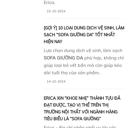
Erica.
15-10-2024
[GỢI Ý] 10 LOẠI DUNG DỊCH VỆ SINH, LÀM
SẠCH “SOFA GIƯỜNG DA” TỐT NHẤT
HIỆN NAY
Lựa chọn dung dịch vệ sinh, làm sạch
SOFA GIƯỜNG DA
phù hợp, không chỉ
giúp loại bỏ vết bẩn mà còn giúp kéo
dài tuổi thọ của sản phẩm.
14-10-2024
ERICA XIN “KHOE NHẸ” THÀNH TỰU ĐÃ
ĐẠT ĐƯỢC, TẠO VỊ THẾ TRÊN THỊ
TRƯỜNG NỘI THẤT VỚI NGÀNH HÀNG
TIÊU BIỂU LÀ “SOFA GIƯỜNG”
Erica - địa chỉ phân phối uy tín các