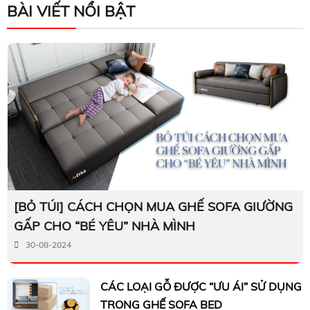
BÀI VIẾT NỔI BẬT
[BỎ TÚI] CÁCH CHỌN MUA GHẾ SOFA GIƯỜNG
GẤP CHO “BÉ YÊU” NHÀ MÌNH
30-08-2024
CÁC LOẠI GỖ ĐƯỢC “ƯU ÁI” SỬ DỤNG
TRONG GHẾ SOFA BED