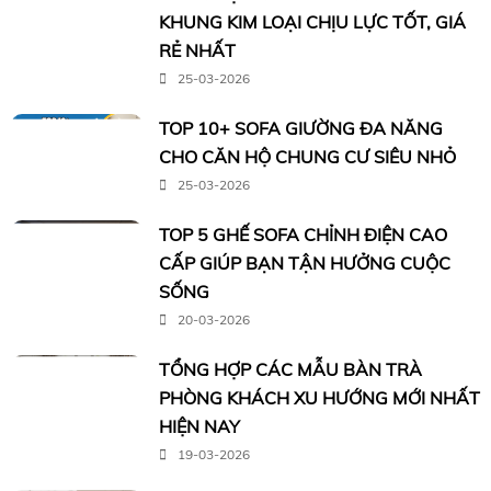
KHUNG KIM LOẠI CHỊU LỰC TỐT, GIÁ
RẺ NHẤT
25-03-2026
TOP 10+ SOFA GIƯỜNG ĐA NĂNG
CHO CĂN HỘ CHUNG CƯ SIÊU NHỎ
25-03-2026
TOP 5 GHẾ SOFA CHỈNH ĐIỆN CAO
CẤP GIÚP BẠN TẬN HƯỞNG CUỘC
SỐNG
20-03-2026
TỔNG HỢP CÁC MẪU BÀN TRÀ
PHÒNG KHÁCH XU HƯỚNG MỚI NHẤT
HIỆN NAY
19-03-2026