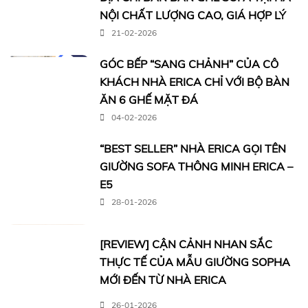
NỘI CHẤT LƯỢNG CAO, GIÁ HỢP LÝ
21-02-2026
GÓC BẾP “SANG CHẢNH” CỦA CÔ
KHÁCH NHÀ ERICA CHỈ VỚI BỘ BÀN
ĂN 6 GHẾ MẶT ĐÁ
04-02-2026
“BEST SELLER” NHÀ ERICA GỌI TÊN
GIƯỜNG SOFA THÔNG MINH ERICA –
E5
28-01-2026
[REVIEW] CẬN CẢNH NHAN SẮC
THỰC TẾ CỦA MẪU GIƯỜNG SOPHA
MỚI ĐẾN TỪ NHÀ ERICA
26-01-2026