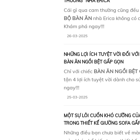
THƯỜNG” NHÀ ERICA
Cái gì qua cam thường cũng đều
BỘ BÀN ĂN
nhà Erica không có 
Khám phá ngay!!!
26-03-2025
NHỮNG LỢI ÍCH TUYỆT VỜI ĐỐI VỚ
BÀN ĂN NGỒI BỆT GẤP GỌN
Chỉ với chiếc
BÀN ĂN NGỒI BỆT
tận 4 lợi ích tuyệt vời dành cho
ngay!!!
25-03-2025
MỘT SỰ LÔI CUỐN KHÓ CƯỠNG CỦ
TRONG THIẾT KẾ GIƯỜNG SOFA GẤ
Những điều bạn chưa biết về mà