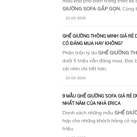
màu khá phổ biến trong thiết kế
GIƯỜNG SOFA GẤP GỌN.
Cùng t
22-03-2025
GHẾ GIƯỜNG THÔNG MINH GIÁ RẺ D
CÓ ĐÁNG MUA HAY KHÔNG?
Phân trần lý do
GHẾ GIƯỜNG T
dưới 5 triệu vẫn đáng mua. Đọc b
cái nhìn chi tiết hơn.
22-03-2025
9 MẪU GHẾ GIƯỜNG SOFA GIÁ RẺ D
NHẤT NĂM CỦA NHÀ ERICA
Danh sách những mẫu
GHẾ GIƯ
hợp cho những khách hàng có ng
triệu.