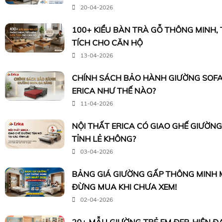
20-04-2026
100+ KIỂU BÀN TRÀ GỖ THÔNG MINH, T
TÍCH CHO CĂN HỘ
13-04-2026
CHÍNH SÁCH BẢO HÀNH GIƯỜNG SOFA
ERICA NHƯ THẾ NÀO?
11-04-2026
NỘI THẤT ERICA CÓ GIAO GHẾ GIƯỜNG
TỈNH LẺ KHÔNG?
03-04-2026
BẢNG GIÁ GIƯỜNG GẤP THÔNG MINH M
ĐỪNG MUA KHI CHƯA XEM!
02-04-2026