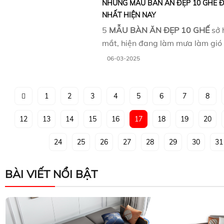
NHỮNG MẪU BÀN ĂN ĐẸP 10 GHẾ 
NHẤT HIỆN NAY
5
MẪU BÀN ĂN ĐẸP 10 GHẾ
sở 
mắt, hiện đang làm mưa làm gió t
06-03-2025
1
2
3
4
5
6
7
8
12
13
14
15
16
17
18
19
20
24
25
26
27
28
29
30
31
BÀI VIẾT NỔI BẬT