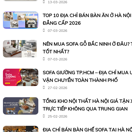
13-03-2026
TOP 10 ĐỊA CHỈ BÁN BÀN ĂN Ở HÀ NỘ
ĐẲNG CẤP 2026
07-03-2026
NÊN MUA SOFA GỖ BẮC NINH Ở ĐÂU?
TỐT NHẤT?
07-03-2026
SOFA GIƯỜNG TP.HCM – ĐỊA CHỈ MUA U
VẬN CHUYỂN TOÀN THÀNH PHỐ
27-02-2026
TỔNG KHO NỘI THẤT HÀ NỘI GIÁ TẬN
TRỰC TIẾP KHÔNG QUA TRUNG GIAN
25-02-2026
ĐỊA CHỈ BÁN BÀN GHẾ SOFA TẠI HÀ N