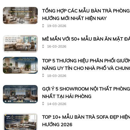
TỔNG HỢP CÁC MẪU BÀN TRÀ PHÒNG
HƯỚNG MỚI NHẤT HIỆN NAY
19-03-2026
MÊ MẨN VỚI 50+ MẪU BÀN ĂN MẶT ĐÁ 
16-03-2026
TOP 5 THƯƠNG HIỆU PHÂN PHỐI GIƯỜ
NĂNG UY TÍN CHO NHÀ PHỐ VÀ CHUN
18-03-2026
GỢI Ý 5 SHOWROOM NỘI THẤT PHÒN
NHẤT TẠI HẢI PHÒNG
14-03-2026
TOP 10+ MẪU BÀN TRÀ SOFA ĐẸP HIỆ
HƯỚNG 2026