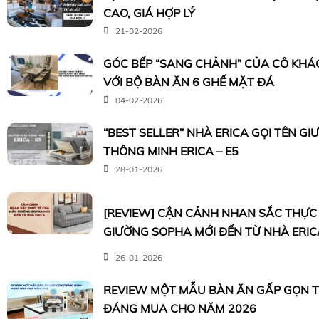
CAO, GIÁ HỢP LÝ
21-02-2026
GÓC BẾP “SANG CHẢNH” CỦA CÔ KHÁC
VỚI BỘ BÀN ĂN 6 GHẾ MẶT ĐÁ
04-02-2026
“BEST SELLER” NHÀ ERICA GỌI TÊN G
THÔNG MINH ERICA – E5
28-01-2026
[REVIEW] CẬN CẢNH NHAN SẮC THỰC
GIƯỜNG SOPHA MỚI ĐẾN TỪ NHÀ ERIC
26-01-2026
REVIEW MỘT MẪU BÀN ĂN GẤP GỌN 
ĐÁNG MUA CHO NĂM 2026