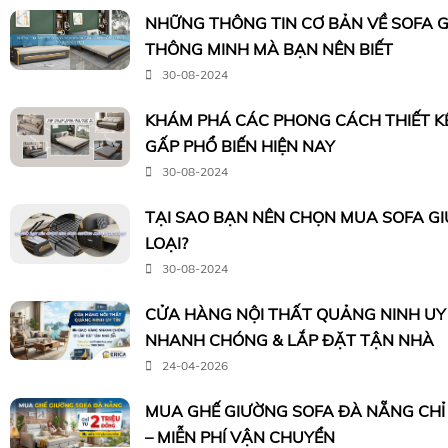
NHỮNG THÔNG TIN CƠ BẢN VỀ SOFA 
THÔNG MINH MÀ BẠN NÊN BIẾT
30-08-2024
KHÁM PHÁ CÁC PHONG CÁCH THIẾT K
GẤP PHỔ BIẾN HIỆN NAY
30-08-2024
TẠI SAO BẠN NÊN CHỌN MUA SOFA G
LOẠI?
30-08-2024
CỬA HÀNG NỘI THẤT QUẢNG NINH UY 
NHANH CHÓNG & LẮP ĐẶT TẬN NHÀ
24-04-2026
MUA GHẾ GIƯỜNG SOFA ĐÀ NẴNG CHỈ 
– MIỄN PHÍ VẬN CHUYỂN