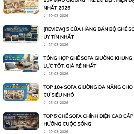
20+ MẪU GIƯỜNG TRẺ EM ĐẸP, HIỆN Đ
NHẤT 2026
30-03-2026
[REVIEW] 5 CỬA HÀNG BÁN BỘ GHẾ S
UY TÍN NHẤT
27-03-2026
TỔNG HỢP GHẾ SOFA GIƯỜNG KHUNG K
LỰC TỐT, GIÁ RẺ NHẤT
25-03-2026
TOP 10+ SOFA GIƯỜNG ĐA NĂNG CHO
CƯ SIÊU NHỎ
25-03-2026
TOP 5 GHẾ SOFA CHỈNH ĐIỆN CAO CẤP
HƯỞNG CUỘC SỐNG
20-03-2026