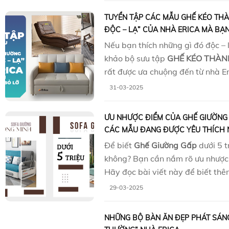
TUYỂN TẬP CÁC MẪU GHẾ KÉO THÀ
ĐỘC – LẠ” CỦA NHÀ ERICA MÀ BẠ
Nếu bạn thích những gì đó độc – 
khảo bộ sưu tập
GHẾ KÉO THÀN
rất được ưa chuộng đến từ nhà Er
31-03-2025
ƯU NHƯỢC ĐIỂM CỦA GHẾ GIƯỜNG 
CÁC MẪU ĐANG ĐƯỢC YÊU THÍCH 
Để biết
Ghế Giường Gấp
dưới 5 t
không? Bạn cần nắm rõ ưu nhược
Hãy đọc bài viết này để biết thêm
29-03-2025
NHỮNG BỘ BÀN ĂN ĐẸP PHÁT SÁN