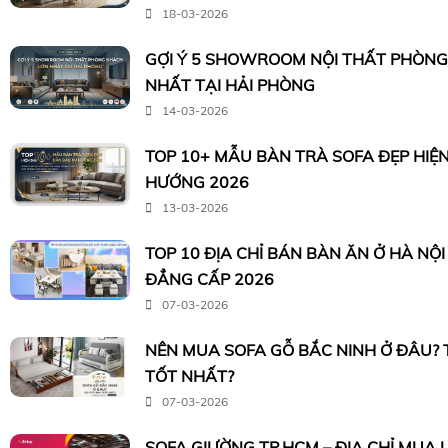
18-03-2026
GỢI Ý 5 SHOWROOM NỘI THẤT PHÒN
NHẤT TẠI HẢI PHÒNG
14-03-2026
TOP 10+ MẪU BÀN TRÀ SOFA ĐẸP HIỆ
HƯỚNG 2026
13-03-2026
TOP 10 ĐỊA CHỈ BÁN BÀN ĂN Ở HÀ NỘ
ĐẲNG CẤP 2026
07-03-2026
NÊN MUA SOFA GỖ BẮC NINH Ở ĐÂU?
TỐT NHẤT?
07-03-2026
SOFA GIƯỜNG TP.HCM – ĐỊA CHỈ MUA U