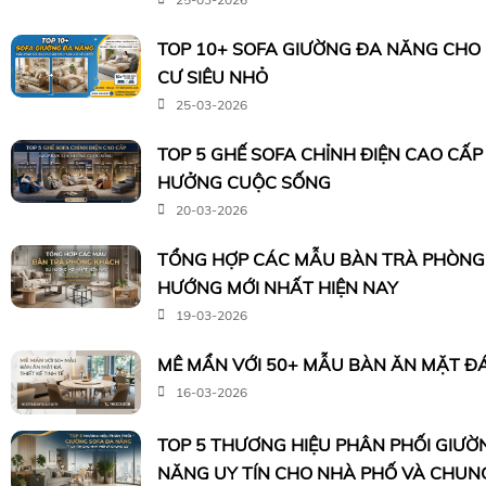
TOP 10+ SOFA GIƯỜNG ĐA NĂNG CHO
CƯ SIÊU NHỎ
25-03-2026
TOP 5 GHẾ SOFA CHỈNH ĐIỆN CAO CẤP
HƯỞNG CUỘC SỐNG
20-03-2026
TỔNG HỢP CÁC MẪU BÀN TRÀ PHÒNG
HƯỚNG MỚI NHẤT HIỆN NAY
19-03-2026
MÊ MẨN VỚI 50+ MẪU BÀN ĂN MẶT ĐÁ 
16-03-2026
TOP 5 THƯƠNG HIỆU PHÂN PHỐI GIƯỜ
NĂNG UY TÍN CHO NHÀ PHỐ VÀ CHUN