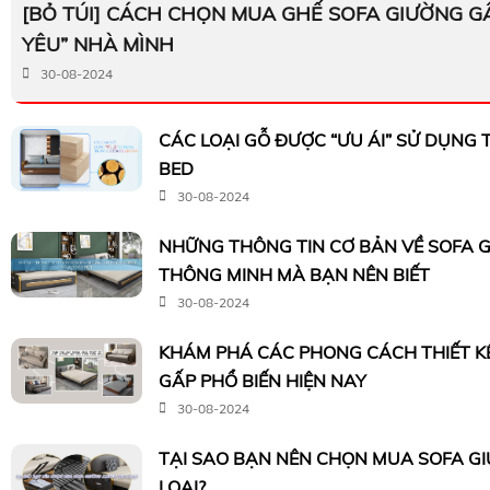
[BỎ TÚI] CÁCH CHỌN MUA GHẾ SOFA GIƯỜNG G
YÊU” NHÀ MÌNH
30-08-2024
CÁC LOẠI GỖ ĐƯỢC “ƯU ÁI” SỬ DỤNG
BED
30-08-2024
NHỮNG THÔNG TIN CƠ BẢN VỀ SOFA 
THÔNG MINH MÀ BẠN NÊN BIẾT
30-08-2024
KHÁM PHÁ CÁC PHONG CÁCH THIẾT K
GẤP PHỔ BIẾN HIỆN NAY
30-08-2024
TẠI SAO BẠN NÊN CHỌN MUA SOFA G
LOẠI?