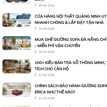
30-08-2024
CỬA HÀNG NỘI THẤT QUẢNG NINH UY 
NHANH CHÓNG & LẮP ĐẶT TẬN NHÀ
24-04-2026
MUA GHẾ GIƯỜNG SOFA ĐÀ NẴNG CHỈ 
– MIỄN PHÍ VẬN CHUYỂN
20-04-2026
100+ KIỂU BÀN TRÀ GỖ THÔNG MINH, T
TÍCH CHO CĂN HỘ
13-04-2026
CHÍNH SÁCH BẢO HÀNH GIƯỜNG SOFA
ERICA NHƯ THẾ NÀO?
11-04-2026