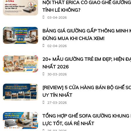
NỘI THẤT ERICA CÓ GIAO GHẾ GIƯỜNG
TỈNH LẺ KHÔNG?
03-04-2026
BẢNG GIÁ GIƯỜNG GẤP THÔNG MINH M
ĐỪNG MUA KHI CHƯA XEM!
02-04-2026
20+ MẪU GIƯỜNG TRẺ EM ĐẸP, HIỆN Đ
NHẤT 2026
30-03-2026
[REVIEW] 5 CỬA HÀNG BÁN BỘ GHẾ S
UY TÍN NHẤT
27-03-2026
TỔNG HỢP GHẾ SOFA GIƯỜNG KHUNG K
LỰC TỐT, GIÁ RẺ NHẤT
25-03-2026