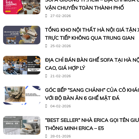
VẬN CHUYỂN TOÀN THÀNH PHỐ
27-02-2026
TỔNG KHO NỘI THẤT HÀ NỘI GIÁ TẬN
TRỰC TIẾP KHÔNG QUA TRUNG GIAN
25-02-2026
ĐỊA CHỈ BÁN BÀN GHẾ SOFA TẠI HÀ N
CAO, GIÁ HỢP LÝ
21-02-2026
GÓC BẾP “SANG CHẢNH” CỦA CÔ KHÁC
VỚI BỘ BÀN ĂN 6 GHẾ MẶT ĐÁ
04-02-2026
“BEST SELLER” NHÀ ERICA GỌI TÊN G
THÔNG MINH ERICA – E5
28-01-2026