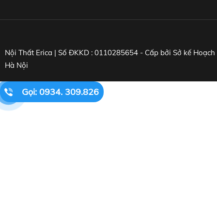
Nội Thất Erica | Số ĐKKD : 0110285654 - Cấp bởi Sở kế Hoạc
Hà Nội
Gọi: 0934. 309.826