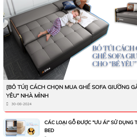
[BỎ TÚI] CÁCH CHỌN MUA GHẾ SOFA GIƯỜNG G
YÊU” NHÀ MÌNH
30-08-2024
CÁC LOẠI GỖ ĐƯỢC “ƯU ÁI” SỬ DỤNG
BED