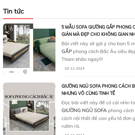
Tin tức
5 MẪU SOFA GIƯỜNG GẤP PHONG 
GIẢN MÀ ĐẸP CHO KHÔNG GIAN N
Bài viết này sẽ gợi ý cho bạn 5
GẤP
phong cách Bắc Âu siêu đẹp
Tham khảo ngay!!!
18-12-2024
GIƯỜNG NGỦ SOFA PHONG CÁCH B
NHƯNG VÔ CÙNG TINH TẾ
Đọc bài viết này để có cái nhìn t
GIƯỜNG NGỦ SOFA
phong cách 
cách nội thất đề cao yếu tố đơn 
rườm rà.