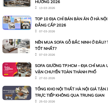
HƯỚNG 2026
13-03-2026
TOP 10 ĐỊA CHỈ BÁN BÀN ĂN Ở HÀ NỘ
ĐẲNG CẤP 2026
07-03-2026
NÊN MUA SOFA GỖ BẮC NINH Ở ĐÂU?
TỐT NHẤT?
07-03-2026
SOFA GIƯỜNG TP.HCM – ĐỊA CHỈ MUA U
VẬN CHUYỂN TOÀN THÀNH PHỐ
27-02-2026
TỔNG KHO NỘI THẤT HÀ NỘI GIÁ TẬN
TRỰC TIẾP KHÔNG QUA TRUNG GIAN
25-02-2026