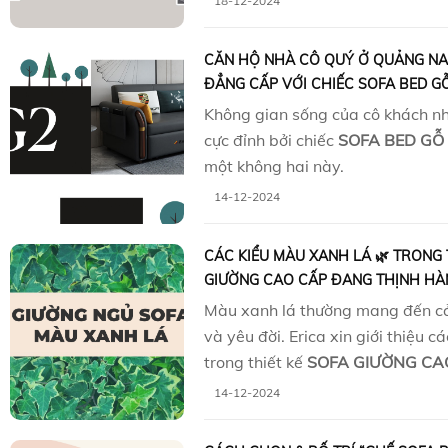
18-12-2024
CĂN HỘ NHÀ CÔ QUÝ Ở QUẢNG N
ĐẲNG CẤP VỚI CHIẾC SOFA BED GỖ
Không gian sống của cô khách nh
cực đỉnh bởi chiếc
SOFA BED GỖ
một không hai này.
14-12-2024
CÁC KIỂU MÀU XANH LÁ 🌿 TRONG 
GIƯỜNG CAO CẤP ĐANG THỊNH HÀ
Màu xanh lá thường mang đến cả
và yêu đời. Erica xin giới thiệu 
trong thiết kế
SOFA GIƯỜNG CA
14-12-2024