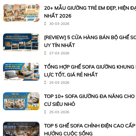
20+ MẪU GIƯỜNG TRẺ EM ĐẸP, HIỆN Đ
NHẤT 2026
30-03-2026
[REVIEW] 5 CỬA HÀNG BÁN BỘ GHẾ S
UY TÍN NHẤT
27-03-2026
TỔNG HỢP GHẾ SOFA GIƯỜNG KHUNG K
LỰC TỐT, GIÁ RẺ NHẤT
25-03-2026
TOP 10+ SOFA GIƯỜNG ĐA NĂNG CHO
CƯ SIÊU NHỎ
25-03-2026
TOP 5 GHẾ SOFA CHỈNH ĐIỆN CAO CẤP
HƯỞNG CUỘC SỐNG