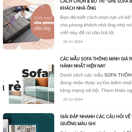
CÁCH CHỌN & BỐ TRÍ “GHẾ SOFA 
KHÁCH NHÀ ỐNG
Bạn đã biết cách chọn lựa và bố 
cho phong khách nhà ống nhà mì
viết này để có câu trả lời.
10-12-2024
CÁC MẪU SOFA THÔNG MINH GIÁ 
HÀNH NHẤT HIỆN NAY
Danh sách các mẫu
SOFA THÔNG
đang nhận được sự tìm kiếm nhiề
tảng mạng xã hội. Tham khảo ng
10-12-2024
GIẢI ĐÁP NHANH CÁC CÂU HỎI VỀ
GIƯỜNG MÀU GHI