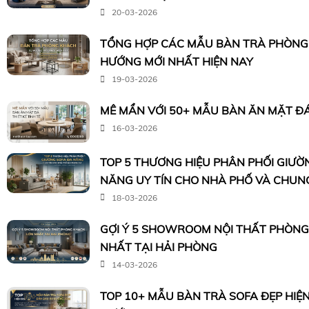
20-03-2026
TỔNG HỢP CÁC MẪU BÀN TRÀ PHÒNG
HƯỚNG MỚI NHẤT HIỆN NAY
19-03-2026
MÊ MẨN VỚI 50+ MẪU BÀN ĂN MẶT ĐÁ 
16-03-2026
TOP 5 THƯƠNG HIỆU PHÂN PHỐI GIƯỜ
NĂNG UY TÍN CHO NHÀ PHỐ VÀ CHUN
18-03-2026
GỢI Ý 5 SHOWROOM NỘI THẤT PHÒN
NHẤT TẠI HẢI PHÒNG
14-03-2026
TOP 10+ MẪU BÀN TRÀ SOFA ĐẸP HIỆ