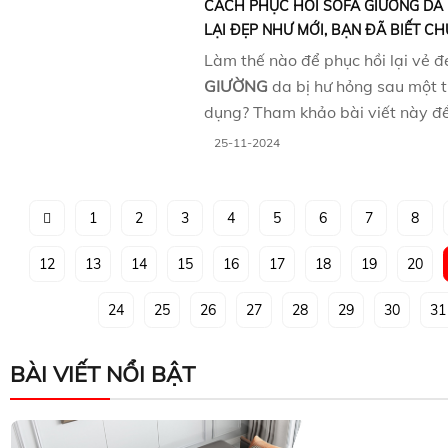
CÁCH PHỤC HỒI SOFA GIƯỜNG DA 
LẠI ĐẸP NHƯ MỚI, BẠN ĐÃ BIẾT CH
Làm thế nào để phục hồi lại vẻ 
GIƯỜNG
da bị hư hỏng sau một t
dụng? Tham khảo bài viết này để 
25-11-2024
1
2
3
4
5
6
7
8
12
13
14
15
16
17
18
19
20
24
25
26
27
28
29
30
31
BÀI VIẾT NỔI BẬT