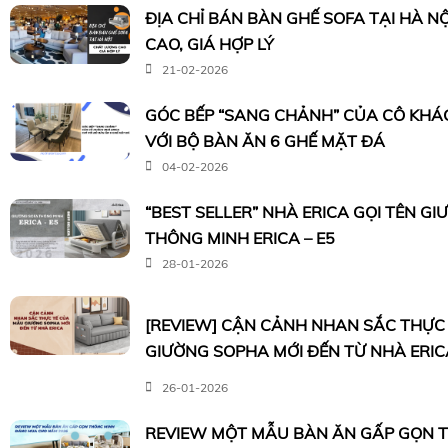
ĐỊA CHỈ BÁN BÀN GHẾ SOFA TẠI HÀ N
CAO, GIÁ HỢP LÝ
21-02-2026
GÓC BẾP “SANG CHẢNH” CỦA CÔ KHÁC
VỚI BỘ BÀN ĂN 6 GHẾ MẶT ĐÁ
04-02-2026
“BEST SELLER” NHÀ ERICA GỌI TÊN G
THÔNG MINH ERICA – E5
28-01-2026
[REVIEW] CẬN CẢNH NHAN SẮC THỰC
GIƯỜNG SOPHA MỚI ĐẾN TỪ NHÀ ERIC
26-01-2026
REVIEW MỘT MẪU BÀN ĂN GẤP GỌN 