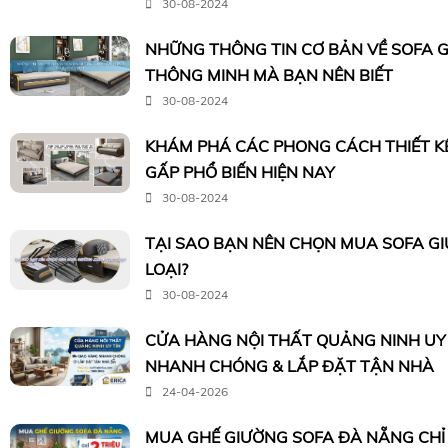
30-08-2024
NHỮNG THÔNG TIN CƠ BẢN VỀ SOFA 
THÔNG MINH MÀ BẠN NÊN BIẾT
30-08-2024
KHÁM PHÁ CÁC PHONG CÁCH THIẾT K
GẤP PHỔ BIẾN HIỆN NAY
30-08-2024
TẠI SAO BẠN NÊN CHỌN MUA SOFA G
LOẠI?
30-08-2024
CỬA HÀNG NỘI THẤT QUẢNG NINH UY 
NHANH CHÓNG & LẮP ĐẶT TẬN NHÀ
24-04-2026
MUA GHẾ GIƯỜNG SOFA ĐÀ NẴNG CHỈ 