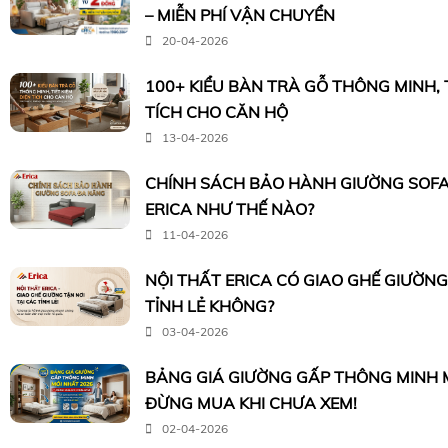
– MIỄN PHÍ VẬN CHUYỂN
20-04-2026
100+ KIỂU BÀN TRÀ GỖ THÔNG MINH, T
TÍCH CHO CĂN HỘ
13-04-2026
CHÍNH SÁCH BẢO HÀNH GIƯỜNG SOFA
ERICA NHƯ THẾ NÀO?
11-04-2026
NỘI THẤT ERICA CÓ GIAO GHẾ GIƯỜNG
TỈNH LẺ KHÔNG?
03-04-2026
BẢNG GIÁ GIƯỜNG GẤP THÔNG MINH M
ĐỪNG MUA KHI CHƯA XEM!
02-04-2026