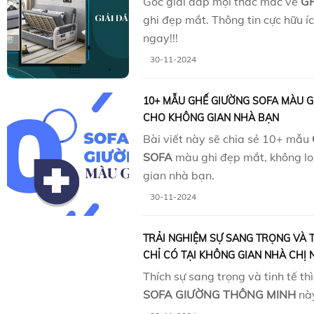
Góc giải đáp mọi thắc mắc về
G
ghi đẹp mắt. Thông tin cực hữu í
ngay!!!
30-11-2024
10+ MẪU GHẾ GIƯỜNG SOFA MÀU G
CHO KHÔNG GIAN NHÀ BẠN
Bài viết này sẽ chia sẻ 10+ mẫu
SOFA
màu ghi đẹp mắt, không lo
gian nhà bạn.
30-11-2024
TRẢI NGHIỆM SỰ SANG TRỌNG VÀ 
CHỈ CÓ TẠI KHÔNG GIAN NHÀ CHỊ 
Thích sự sang trọng và tinh tế th
SOFA GIƯỜNG THÔNG MINH
nà