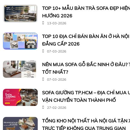
TOP 10+ MẪU BÀN TRÀ SOFA ĐẸP HIỆ
HƯỚNG 2026
13-03-2026
TOP 10 ĐỊA CHỈ BÁN BÀN ĂN Ở HÀ NỘ
ĐẲNG CẤP 2026
07-03-2026
NÊN MUA SOFA GỖ BẮC NINH Ở ĐÂU?
TỐT NHẤT?
07-03-2026
SOFA GIƯỜNG TP.HCM – ĐỊA CHỈ MUA U
VẬN CHUYỂN TOÀN THÀNH PHỐ
27-02-2026
TỔNG KHO NỘI THẤT HÀ NỘI GIÁ TẬN
TRỰC TIẾP KHÔNG QUA TRUNG GIAN