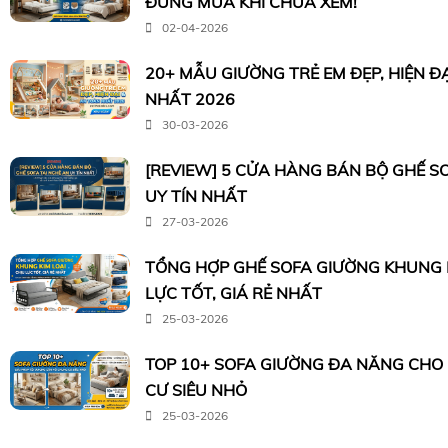
ĐỪNG MUA KHI CHƯA XEM!
02-04-2026
20+ MẪU GIƯỜNG TRẺ EM ĐẸP, HIỆN Đ
NHẤT 2026
30-03-2026
[REVIEW] 5 CỬA HÀNG BÁN BỘ GHẾ S
UY TÍN NHẤT
27-03-2026
TỔNG HỢP GHẾ SOFA GIƯỜNG KHUNG K
LỰC TỐT, GIÁ RẺ NHẤT
25-03-2026
TOP 10+ SOFA GIƯỜNG ĐA NĂNG CHO
CƯ SIÊU NHỎ
25-03-2026