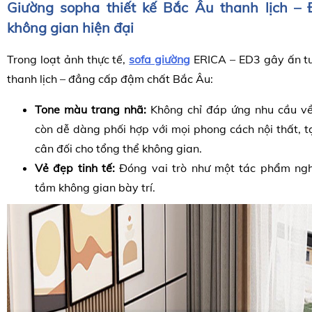
Giường sopha thiết kế Bắc Âu thanh lịch –
không gian hiện đại
Trong loạt ảnh thực tế,
sofa giường
ERICA – ED3 gây ấn tư
thanh lịch – đẳng cấp đậm chất Bắc Âu:
Tone màu t
rang nhã:
K
hông chỉ đáp ứng nhu cầu 
còn dễ dàng phối hợp với mọi phong cách nội thất, t
cân đối cho tổng thể không gian.
Vẻ đẹp tinh tế:
Đóng vai trò như một tác phẩm ngh
tầm không gian bày trí.