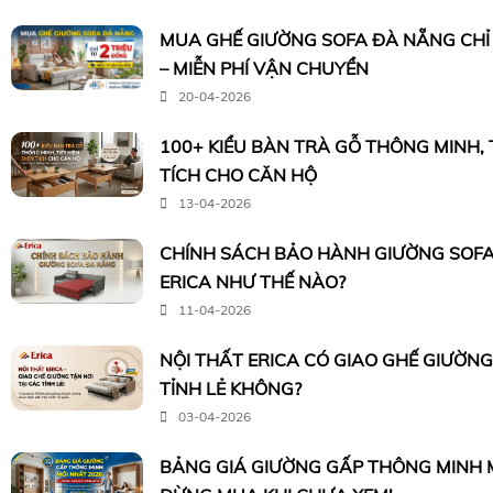
MUA GHẾ GIƯỜNG SOFA ĐÀ NẴNG CHỈ 
– MIỄN PHÍ VẬN CHUYỂN
20-04-2026
100+ KIỂU BÀN TRÀ GỖ THÔNG MINH, T
TÍCH CHO CĂN HỘ
13-04-2026
CHÍNH SÁCH BẢO HÀNH GIƯỜNG SOFA
ERICA NHƯ THẾ NÀO?
11-04-2026
NỘI THẤT ERICA CÓ GIAO GHẾ GIƯỜNG
TỈNH LẺ KHÔNG?
03-04-2026
BẢNG GIÁ GIƯỜNG GẤP THÔNG MINH M