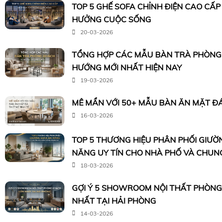
TOP 5 GHẾ SOFA CHỈNH ĐIỆN CAO CẤP
HƯỞNG CUỘC SỐNG
20-03-2026
TỔNG HỢP CÁC MẪU BÀN TRÀ PHÒNG
HƯỚNG MỚI NHẤT HIỆN NAY
19-03-2026
MÊ MẨN VỚI 50+ MẪU BÀN ĂN MẶT ĐÁ 
16-03-2026
TOP 5 THƯƠNG HIỆU PHÂN PHỐI GIƯỜ
NĂNG UY TÍN CHO NHÀ PHỐ VÀ CHUN
18-03-2026
GỢI Ý 5 SHOWROOM NỘI THẤT PHÒN
NHẤT TẠI HẢI PHÒNG
14-03-2026