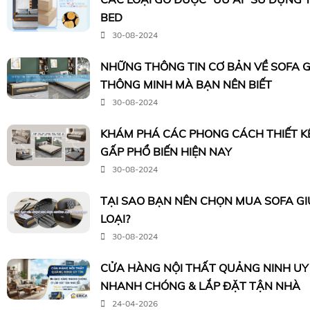
BED
30-08-2024
NHỮNG THÔNG TIN CƠ BẢN VỀ SOFA 
THÔNG MINH MÀ BẠN NÊN BIẾT
30-08-2024
KHÁM PHÁ CÁC PHONG CÁCH THIẾT K
GẤP PHỔ BIẾN HIỆN NAY
30-08-2024
TẠI SAO BẠN NÊN CHỌN MUA SOFA G
LOẠI?
30-08-2024
CỬA HÀNG NỘI THẤT QUẢNG NINH UY 
NHANH CHÓNG & LẮP ĐẶT TẬN NHÀ
24-04-2026