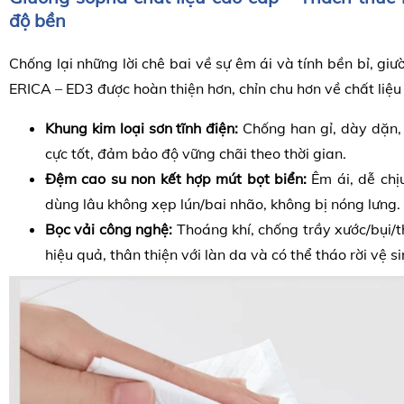
độ bền
Chống lại những lời chê bai về sự êm ái và tính bền bỉ, gi
ERICA – ED3 được hoàn thiện hơn, chỉn chu hơn về chất liệu
Khung kim loại sơn tĩnh điện:
Chống han gỉ, dày dặn, 
cực tốt, đảm bảo độ vững chãi theo thời gian.
Đệm cao su non kết hợp mút bọt biển:
Êm ái, dễ chịu
dùng lâu không xẹp lún/bai nhão, không bị nóng lưng.
Bọc vải công nghệ:
Thoáng khí, chống trầy xước/bụi
hiệu quả, thân thiện với làn da và có thể tháo rời vệ s