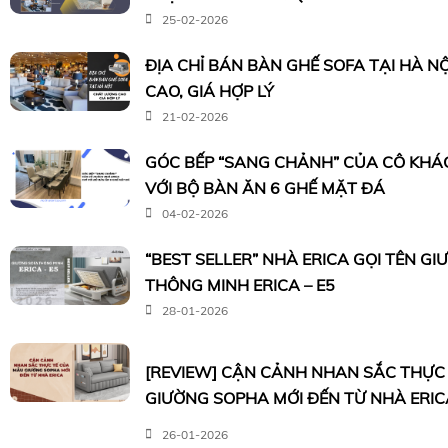
25-02-2026
ĐỊA CHỈ BÁN BÀN GHẾ SOFA TẠI HÀ N
CAO, GIÁ HỢP LÝ
21-02-2026
GÓC BẾP “SANG CHẢNH” CỦA CÔ KHÁC
VỚI BỘ BÀN ĂN 6 GHẾ MẶT ĐÁ
04-02-2026
“BEST SELLER” NHÀ ERICA GỌI TÊN G
THÔNG MINH ERICA – E5
28-01-2026
[REVIEW] CẬN CẢNH NHAN SẮC THỰC
GIƯỜNG SOPHA MỚI ĐẾN TỪ NHÀ ERIC
26-01-2026