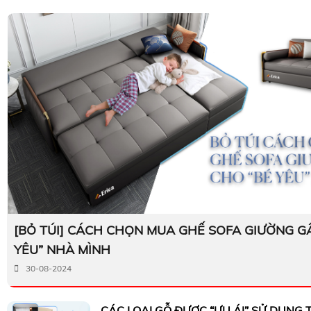
[BỎ TÚI] CÁCH CHỌN MUA GHẾ SOFA GIƯỜNG G
YÊU” NHÀ MÌNH
30-08-2024
CÁC LOẠI GỖ ĐƯỢC “ƯU ÁI” SỬ DỤNG