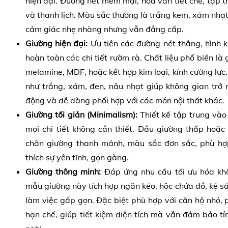
hiện đại. Đường nét mềm mại, hoa văn tiết chế, tập t
và thanh lịch. Màu sắc thường là trắng kem, xám nhạt
cảm giác nhẹ nhàng nhưng vẫn đẳng cấp.
Giường hiện đại:
Ưu tiên các đường nét thẳng, hình kh
hoàn toàn các chi tiết rườm rà. Chất liệu phổ biến là
melamine, MDF, hoặc kết hợp kim loại, kính cường lực.
như trắng, xám, đen, nâu nhạt giúp không gian trở 
động và dễ dàng phối hợp với các món nội thất khác.
Giường tối giản (Minimalism):
Thiết kế tập trung vào
mọi chi tiết không cần thiết. Đầu giường thấp hoặc
chân giường thanh mảnh, màu sắc đơn sắc, phù hợ
thích sự yên tĩnh, gọn gàng.
Giường thông minh:
Đáp ứng nhu cầu tối ưu hóa kh
mẫu giường này tích hợp ngăn kéo, hộc chứa đồ, kệ sá
làm việc gấp gọn. Đặc biệt phù hợp với căn hộ nhỏ, 
hạn chế, giúp tiết kiệm diện tích mà vẫn đảm bảo t