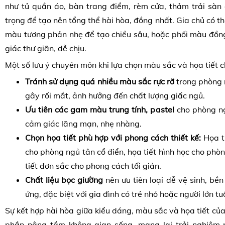
như tủ quần áo, bàn trang điểm, rèm cửa, thảm trải sàn
trọng để tạo nên tổng thể hài hòa, đồng nhất. Gia chủ có t
màu tương phản nhẹ để tạo chiều sâu, hoặc phối màu đồn
giác thư giãn, dễ chịu.
Một số lưu ý chuyên môn khi lựa chọn màu sắc và họa tiết 
Tránh sử dụng quá nhiều màu sắc rực rỡ
trong phòng n
gây rối mắt, ảnh hưởng đến chất lượng giấc ngủ.
Ưu tiên các gam màu trung tính, pastel
cho phòng ng
cảm giác lãng mạn, nhẹ nhàng.
Chọn họa tiết phù hợp với phong cách thiết kế:
Họa ti
cho phòng ngủ tân cổ điển, họa tiết hình học cho phòn
tiết đơn sắc cho phong cách tối giản.
Chất liệu bọc giường
nên ưu tiên loại dễ vệ sinh, bề
ứng, đặc biệt với gia đình có trẻ nhỏ hoặc người lớn tuổ
Sự kết hợp hài hòa giữa kiểu dáng, màu sắc và họa tiết củ
phần nâng tầm không gian sống, mang lại trải nghiệm n