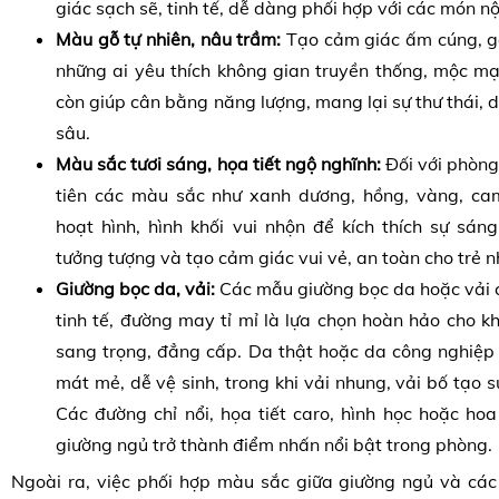
giác sạch sẽ, tinh tế, dễ dàng phối hợp với các món nộ
Màu gỗ tự nhiên, nâu trầm:
Tạo cảm giác ấm cúng, gầ
những ai yêu thích không gian truyền thống, mộc mạ
còn giúp cân bằng năng lượng, mang lại sự thư thái, d
sâu.
Màu sắc tươi sáng, họa tiết ngộ nghĩnh:
Đối với phòng
tiên các màu sắc như xanh dương, hồng, vàng, cam
hoạt hình, hình khối vui nhộn để kích thích sự sáng 
tưởng tượng và tạo cảm giác vui vẻ, an toàn cho trẻ n
Giường bọc da, vải:
Các mẫu giường bọc da hoặc vải c
tinh tế, đường may tỉ mỉ là lựa chọn hoàn hảo cho k
sang trọng, đẳng cấp. Da thật hoặc da công nghiệp
mát mẻ, dễ vệ sinh, trong khi vải nhung, vải bố tạo
Các đường chỉ nổi, họa tiết caro, hình học hoặc ho
giường ngủ trở thành điểm nhấn nổi bật trong phòng.
Ngoài ra, việc phối hợp màu sắc giữa giường ngủ và các