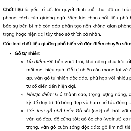
Chất liệu
là yếu tố cốt lõi quyết định tuổi thọ, độ an to
phong cách của giường ngủ. Việc lựa chọn chất liệu phù
bảo sự bền bỉ mà còn góp phần tạo nên không gian phòng
trọng hoặc hiện đại tùy theo sở thích cá nhân.
Các loại chất liệu giường phổ biến và đặc điểm chuyên sâu:
Gỗ tự nhiên:
Ưu điểm:
Độ bền vượt trội, khả năng chịu lực tố
mối mọt hiệu quả. Gỗ tự nhiên còn mang lại vẻ
áp, vân gỗ tự nhiên độc đáo, phù hợp với nhiều 
từ cổ điển đến hiện đại.
Nhược điểm:
Giá thành cao, trọng lượng nặng, 
kỳ để duy trì độ bóng đẹp và hạn chế tác động c
Các loại gỗ phổ biến:
Gỗ sồi (oak) nổi bật với
vân gỗ đẹp, độ cứng tốt; gỗ óc chó (walnut) c
trọng, vân gỗ cuộn sóng độc đáo; gỗ lim nổi ti