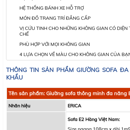
HỆ THỐNG BÁNH XE HỖ TRỢ
MÓN ĐỒ TRANG TRÍ ĐẲNG CẤP
VỊ CỨU TINH CHO NHỮNG KHÔNG GIAN CÓ DIỆN 
CHẾ
PHÙ HỢP VỚI MỌI KHÔNG GIAN
4 LỰA CHỌN VỀ MÀU CHO KHÔNG GIAN CỦA BẠ
THÔNG TIN SẢN PHẨM GIƯỜNG SOFA Đ
KHẨU
Tên sản phẩm:
Giường sofa thông minh đa năng 
Nhãn hiệu
ERICA
Sofa E2 Hàng Việt Nam:
Size ngang 108cm x dài 1m9