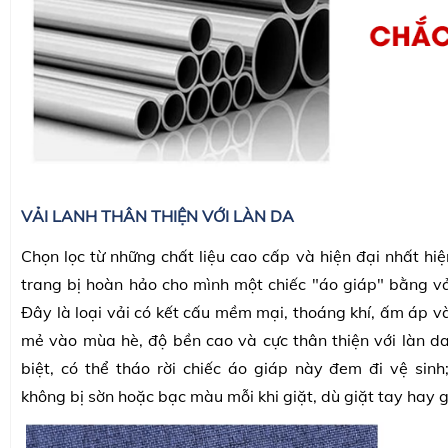
VẢI LANH THÂN THIỆN VỚI LÀN DA
Chọn lọc từ những chất liệu cao cấp và hiện đại nhất hi
trang bị hoàn hảo cho mình một chiếc "áo giáp" bằng vải
Đây là loại vải có kết cấu mềm mại, thoáng khí, ấm áp 
mẻ vào mùa hè, độ bền cao và cực thân thiện với làn d
biệt, có thể tháo rời chiếc áo giáp này đem đi vệ sinh;
không bị sờn hoặc bạc màu mỗi khi giặt, dù giặt tay hay 