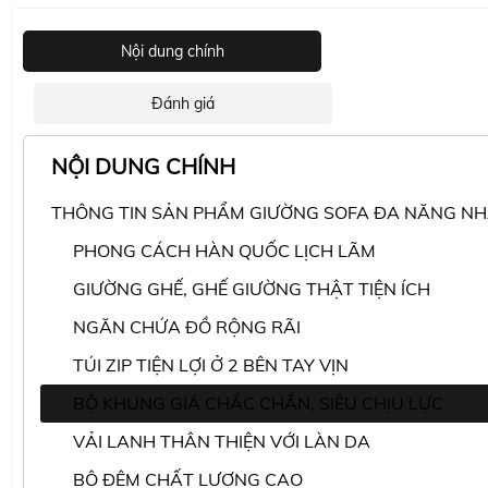
Nội dung chính
Đánh giá
NỘI DUNG CHÍNH
THÔNG TIN SẢN PHẨM GIƯỜNG SOFA ĐA NĂNG N
PHONG CÁCH HÀN QUỐC LỊCH LÃM
GIƯỜNG GHẾ, GHẾ GIƯỜNG THẬT TIỆN ÍCH
NGĂN CHỨA ĐỒ RỘNG RÃI
TÚI ZIP TIỆN LỢI Ở 2 BÊN TAY VỊN
BỘ KHUNG GIÁ CHẮC CHẮN, SIÊU CHỊU LỰC
VẢI LANH THÂN THIỆN VỚI LÀN DA
BỘ ĐỆM CHẤT LƯỢNG CAO