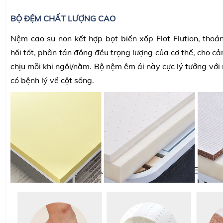
BỘ ĐỆM CHẤT LƯỢNG CAO
Nệm cao su non kết hợp bọt biển xốp Flot Flution, thoán
hồi tốt, phân tán đồng đều trọng lượng của cơ thể, cho cả
chịu mỗi khi ngồi/nằm. Bộ nệm êm ái này cực lý tưởng vớ
có bệnh lý về cột sống.