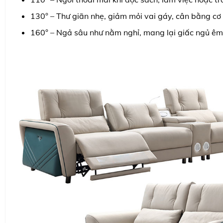
130° – Thư giãn nhẹ, giảm mỏi vai gáy, cân bằng cơ 
160° – Ngả sâu như nằm nghỉ, mang lại giấc ngủ êm 