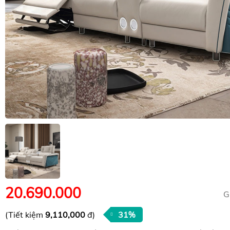
20.690.000
G
(Tiết kiệm
9,110,000
đ)
31%