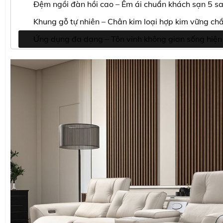
Đệm ngồi đàn hồi cao – Êm ái chuẩn khách sạn 5 s
Khung gỗ tự nhiên – Chân kim loại hợp kim vững ch
Ứng dụng đa dạng – Tôn vinh không gian sống hiện