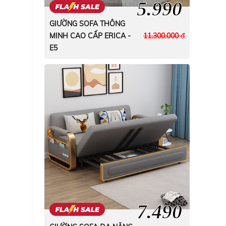
5.990
GIƯỜNG SOFA THÔNG
MINH CAO CẤP ERICA -
11.300.000
đ
E5
7.490