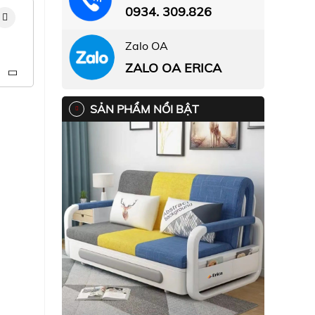
0934. 309.826
Zalo OA
ZALO OA ERICA
SẢN PHẨM NỔI BẬT