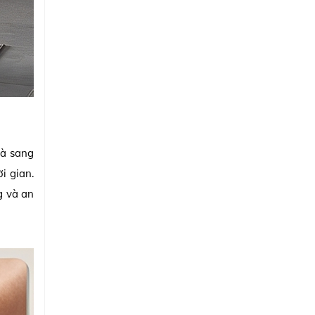
và sang
i gian.
g và an