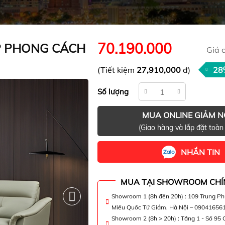
70.190.000
P PHONG CÁCH
Giá 
(Tiết kiệm
27,910,000
đ)
28
Số lượng
MUA ONLINE GIẢM 
(Giao hàng và lắp đặt toàn
NHẮN TIN
MUA TẠI SHOWROOM CHÍ
Showroom 1 (8h đến 20h) : 109 Trung P
Miếu Quốc Tử Giám, Hà Nội – 09041656
Showroom 2 (8h > 20h) : Tầng 1 - Số 95