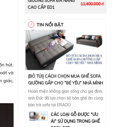
GIƯỜNG SOFA ĐA NĂNG
11.400.000
đ
CAO CẤP ED1
TIN NỔI BẬT
n hút.
hoát và
[BỎ TÚI] CÁCH CHỌN MUA GHẾ SOFA
m giác,
GIƯỜNG GẤP CHO “BÉ YÊU” NHÀ MÌNH
Hoàn thiện không gian sống cho gia đình,
anh Đức đã lựa chọn bộ bàn ghế ăn cùng
bàn trà sofa tại ERADO
CÁC LOẠI GỖ ĐƯỢC “ƯU
ÁI” SỬ DỤNG TRONG GHẾ