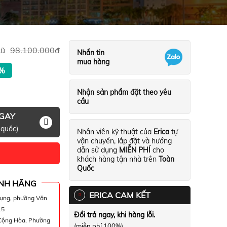
cũ
98.100.000
đ
Nhắn tin
mua hàng
%
Nhận sản phẩm đặt theo yêu
cầu
NGAY
 quốc)
Nhân viên kỹ thuật của
Erica
tự
vận chuyển, lắp đặt và hướng
dẫn sử dụng
MIỄN PHÍ
cho
khách hàng tận nhà trên
Toàn
Quốc
NH HÃNG
ERICA CAM KẾT
hụng, phường Văn
15
Đổi trả ngay, khi hàng lỗi.
 Cộng Hòa, Phường
(miễn phí 100%)