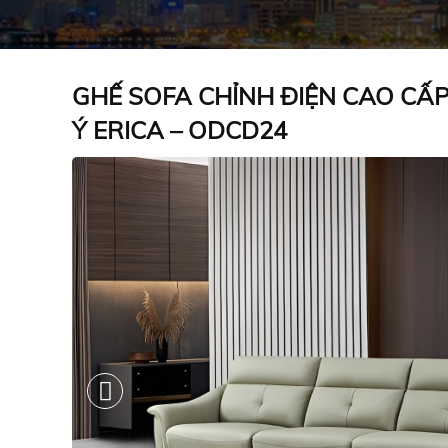
GHẾ SOFA CHỈNH ĐIỆN CAO CẤ
Ý ERICA – ODCD24