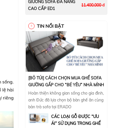
GIƯỜNG SOFA ĐA NĂNG
11.400.000
đ
CAO CẤP ED1
TIN NỔI BẬT
[BỎ TÚI] CÁCH CHỌN MUA GHẾ SOFA
 sống.
GIƯỜNG GẤP CHO “BÉ YÊU” NHÀ MÌNH
 lệ hài
Hoàn thiện không gian sống cho gia đình,
ự riêng
anh Đức đã lựa chọn bộ bàn ghế ăn cùng
bàn trà sofa tại ERADO
CÁC LOẠI GỖ ĐƯỢC “ƯU
ÁI” SỬ DỤNG TRONG GHẾ