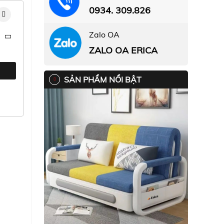
0934. 309.826
Zalo OA
ZALO OA ERICA
SẢN PHẨM NỔI BẬT