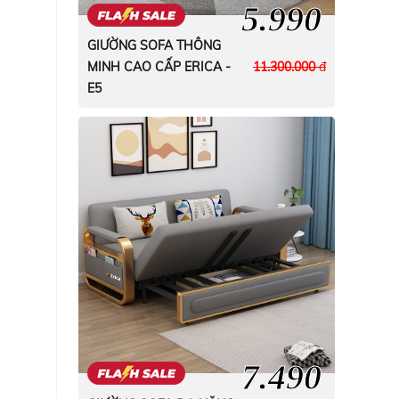
5.990
GIƯỜNG SOFA THÔNG
MINH CAO CẤP ERICA -
11.300.000
đ
E5
7.490