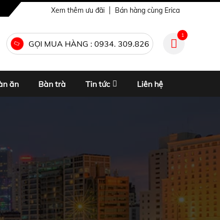
Xem thêm ưu đãi
Bán hàng cùng Erica
1
GỌI MUA HÀNG : 0934. 309.826
àn ăn
Bàn trà
Tin tức
Liên hệ