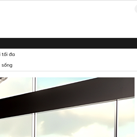
 tối đa
m sống