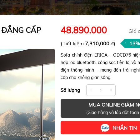
48.890.000
I ĐẲNG CẤP
Giá 
(Tiết kiệm
7,310,000
đ)
13%
Sofa chỉnh điện ERICA – ODCD76 hiện 
hợp loa bluetooth, cổng sạc tiện lợi và 
điện thông minh – mang đến trải ngh
cấp cho không gian sống.
Số lượng
MUA ONLINE GIẢM 
(Giao hàng và lắp đặt toàn
NHẮN TIN