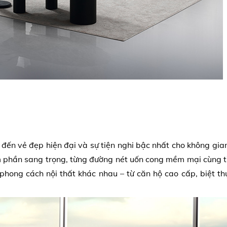
 vẻ đẹp hiện đại và sự tiện nghi bậc nhất cho không gian
m phần sang trọng, từng đường nét uốn cong mềm mại cùng tỉ
hong cách nội thất khác nhau – từ căn hộ cao cấp, biệt th