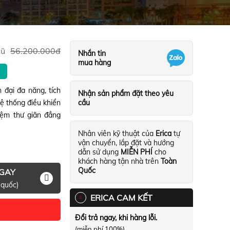
cũ
56.200.000
đ
Nhắn tin
mua hàng
đại đa năng, tích
Nhận sản phẩm đặt theo yêu
hệ thống điều khiển
cầu
iệm thư giãn đẳng
Nhân viên kỹ thuật của
Erica
tự
vận chuyển, lắp đặt và hướng
dẫn sử dụng
MIỄN PHÍ
cho
khách hàng tận nhà trên
Toàn
Quốc
NGAY
 quốc)
ERICA CAM KẾT
Đổi trả ngay, khi hàng lỗi.
(miễn phí 100%)