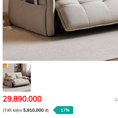
29.890.000
G
(Tiết kiệm
5,910,000
đ)
17%