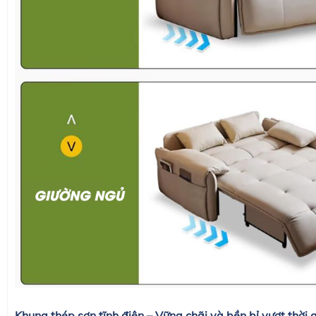
Khung thép sơn tĩnh điện – Vững chãi và bền bỉ vượt thời 