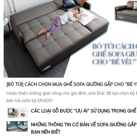
[BỎ TÚI] CÁCH CHỌN MUA GHẾ SOFA GIƯỜNG GẤP CHO “BÉ Y
Hoàn thiện không gian sống cho gia đình, anh Đức đã lựa chọn bộ
bàn trà sofa tại ERADO
CÁC LOẠI GỖ ĐƯỢC “ƯU ÁI” SỬ DỤNG TRONG GHẾ
NHỮNG THÔNG TIN CƠ BẢN VỀ SOFA GIƯỜNG GẤ
BẠN NÊN BIẾT