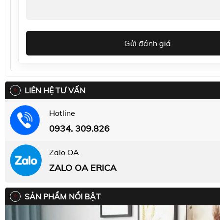
Gửi đánh giá
LIÊN HỆ TƯ VẤN
Hotline
0934. 309.826
Zalo OA
ZALO OA ERICA
SẢN PHẨM NỔI BẬT