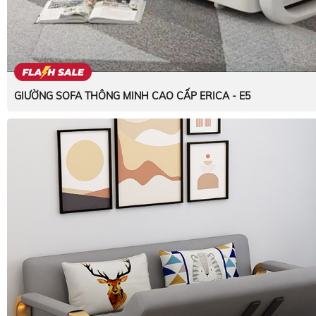
GIƯỜNG SOFA THÔNG MINH CAO CẤP ERICA - E5