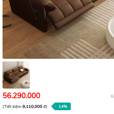
56.290.000
G
(Tiết kiệm
9,110,000
đ)
14%