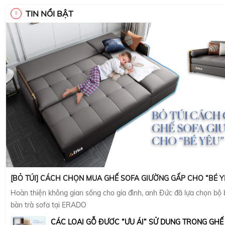
TIN NỔI BẬT
[BỎ TÚI] CÁCH CHỌN MUA GHẾ SOFA GIƯỜNG GẤP CHO “BÉ Y
Hoàn thiện không gian sống cho gia đình, anh Đức đã lựa chọn bộ
bàn trà sofa tại ERADO
CÁC LOẠI GỖ ĐƯỢC “ƯU ÁI” SỬ DỤNG TRONG GHẾ