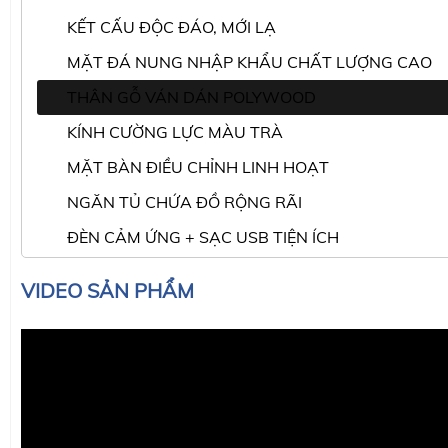
KẾT CẤU ĐỘC ĐÁO, MỚI LẠ
MẶT ĐÁ NUNG NHẬP KHẨU CHẤT LƯỢNG CAO
THÂN GỖ VÁN DÁN POLYWOOD
KÍNH CƯỜNG LỰC MÀU TRÀ
MẶT BÀN ĐIỀU CHỈNH LINH HOẠT
NGĂN TỦ CHỨA ĐỒ RỘNG RÃI
ĐÈN CẢM ỨNG + SẠC USB TIỆN ÍCH
VIDEO SẢN PHẨM