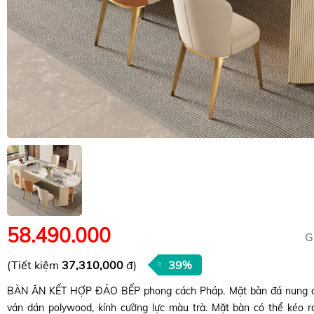
58.490.000
G
(Tiết kiệm
37,310,000
đ)
39%
BÀN ĂN KẾT HỢP ĐẢO BẾP phong cách Pháp. Mặt bàn đá nung cứ
ván dán polywood, kính cường lực màu trà. Mặt bàn có thể kéo r