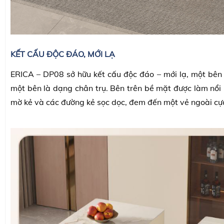
KẾT CẤU ĐỘC ĐÁO, MỚI LẠ
ERICA – DP08 sở hữu kết cấu độc đáo – mới lạ, một bên 
một bên là dạng chân trụ. Bên trên bề mặt được làm nổi 
mờ kẻ và các đường kẻ sọc dọc, đem đến một vẻ ngoài cực