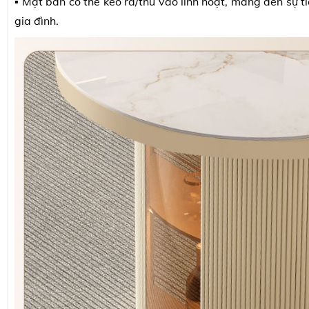
▪️ Mặt bàn có thể kéo ra/thu vào linh hoạt, mang đến sự ti
gia đình.