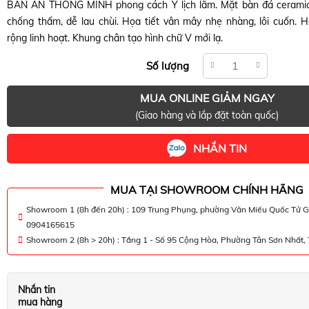
BÀN ĂN THÔNG MINH phong cách Ý lịch lãm. Mặt bàn đá ceramic c
chống thấm, dễ lau chùi. Họa tiết vân mây nhẹ nhàng, lôi cuốn. 
rộng linh hoạt. Khung chân tạo hình chữ V mới lạ.
Số lượng
MUA ONLINE GIẢM NGAY
(Giao hàng và lắp đặt toàn quốc)
NHẮN TIN
MUA TẠI SHOWROOM CHÍNH HÃNG
Showroom 1 (8h đến 20h) : 109 Trung Phụng, phường Văn Miếu Quốc Tử G
0904165615
Showroom 2 (8h > 20h) : Tầng 1 - Số 95 Cộng Hòa, Phường Tân Sơn Nhất
Nhắn tin
mua hàng