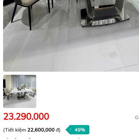
23.290.000
G
(Tiết kiệm
22,600,000
đ)
49%