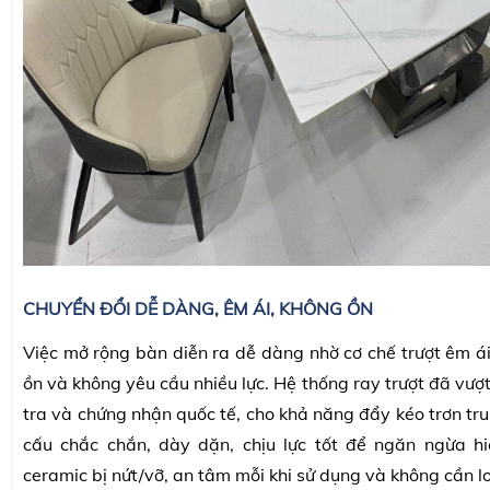
CHUYỂN ĐỔI DỄ DÀNG, ÊM ÁI, KHÔNG ỒN
Việc mở rộng bàn diễn ra dễ dàng nhờ cơ chế trượt êm ái
ồn và không yêu cầu nhiều lực. Hệ thống ray trượt đã vượ
tra và chứng nhận quốc tế, cho khả năng đẩy kéo trơn tru,
cấu chắc chắn, dày dặn, chịu lực tốt để ngăn ngừa h
ceramic bị nứt/vỡ, an tâm mỗi khi sử dụng và không cần l