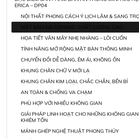
ERICA – DP04
NỘI THẤT PHONG CÁCH Ý LỊCH LÃM & SANG TR
MẶT BÀN ĐÁ CERAMIC CHẤT LƯỢNG CAO
HỌA TIẾT VÂN MÂY NHẸ NHÀNG – LÔI CUỐN
TÍNH NĂNG MỞ RỘNG MẶT BÀN THÔNG MINH
CHUYỂN ĐỔI DỄ DÀNG, ÊM ÁI, KHÔNG ỒN
KHUNG CHÂN CHỮ V MỚI LẠ
KHUNG CHÂN KIM LOẠI, CHẮC CHẮN, BỀN BỈ
AN TOÀN & CHỐNG VA CHẠM
PHÙ HỢP VỚI NHIỀU KHÔNG GIAN
GIẢI PHÁP LINH HOẠT CHO NHỮNG KHÔNG GIAN
KHIÊM TỐN
MẢNH GHÉP NGHỆ THUẬT PHONG THỦY