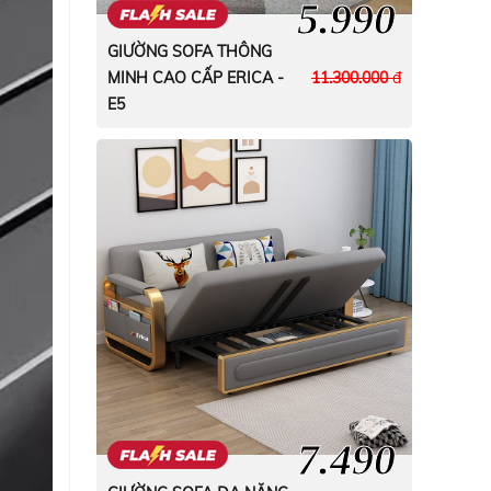
5.990
GIƯỜNG SOFA THÔNG
MINH CAO CẤP ERICA -
11.300.000
đ
E5
7.490