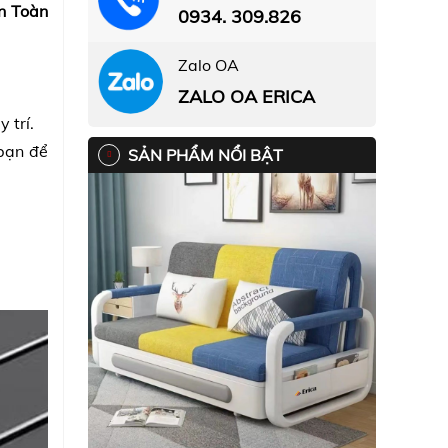
n Toàn
0934. 309.826
Zalo OA
ZALO OA ERICA
 trí.
 bạn để
SẢN PHẨM NỔI BẬT