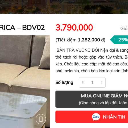
3.790.000
RICA – BDV02
Giá
(Tiết kiệm
1,282,000
đ)
25%
BÀN TRÀ VUÔNG ĐÔI hiện đại & sang 
thể tách rời hoặc gộp vào tùy thích.
kéo. Chất liệu cao cấp: mặt đá cao cấ
phủ melamin, chân bàn kim loại sơn tĩnh
Số lượng
MUA ONLINE GIẢM 
(Giao hàng và lắp đặt toàn
NHẮN TIN