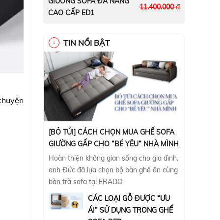
GIƯỜNG SOFA ĐA NĂNG
11.400.000
đ
CAO CẤP ED1
TIN NỔI BẬT
 chuyện
[BỎ TÚI] CÁCH CHỌN MUA GHẾ SOFA
GIƯỜNG GẤP CHO “BÉ YÊU” NHÀ MÌNH
Hoàn thiện không gian sống cho gia đình,
anh Đức đã lựa chọn bộ bàn ghế ăn cùng
bàn trà sofa tại ERADO
CÁC LOẠI GỖ ĐƯỢC “ƯU
ÁI” SỬ DỤNG TRONG GHẾ