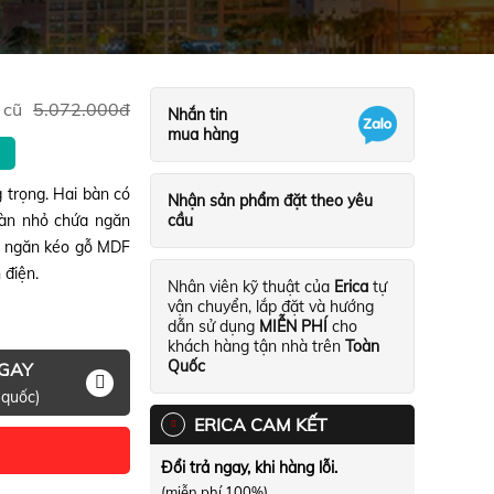
 cũ
5.072.000
đ
Nhắn tin
mua hàng
trọng. Hai bàn có
Nhận sản phẩm đặt theo yêu
 Bàn nhỏ chứa ngăn
cầu
p, ngăn kéo gỗ MDF
 điện.
Nhân viên kỹ thuật của
Erica
tự
vận chuyển, lắp đặt và hướng
dẫn sử dụng
MIỄN PHÍ
cho
khách hàng tận nhà trên
Toàn
Quốc
NGAY
 quốc)
ERICA CAM KẾT
Đổi trả ngay, khi hàng lỗi.
(miễn phí 100%)