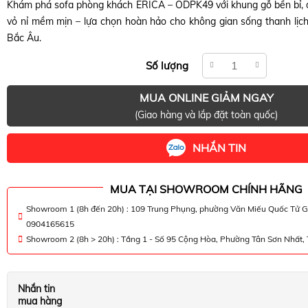
Khám phá sofa phòng khách ERICA – ODPK49 với khung gỗ bền bỉ, 
vỏ nỉ mềm mịn – lựa chọn hoàn hảo cho không gian sống thanh lịch
Bắc Âu.
Số lượng
MUA ONLINE GIẢM NGAY
(Giao hàng và lắp đặt toàn quốc)
NHẮN TIN
MUA TẠI SHOWROOM CHÍNH HÃNG
Showroom 1 (8h đến 20h) : 109 Trung Phụng, phường Văn Miếu Quốc Tử G
0904165615
Showroom 2 (8h > 20h) : Tầng 1 - Số 95 Cộng Hòa, Phường Tân Sơn Nhất
Nhắn tin
mua hàng