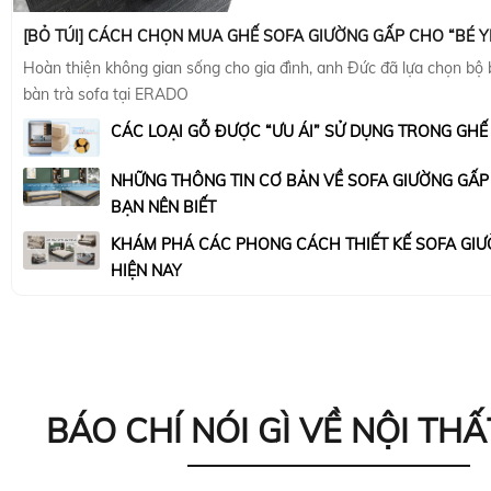
[BỎ TÚI] CÁCH CHỌN MUA GHẾ SOFA GIƯỜNG GẤP CHO “BÉ Y
Hoàn thiện không gian sống cho gia đình, anh Đức đã lựa chọn bộ
bàn trà sofa tại ERADO
CÁC LOẠI GỖ ĐƯỢC “ƯU ÁI” SỬ DỤNG TRONG GHẾ
NHỮNG THÔNG TIN CƠ BẢN VỀ SOFA GIƯỜNG GẤ
BẠN NÊN BIẾT
KHÁM PHÁ CÁC PHONG CÁCH THIẾT KẾ SOFA GIƯ
HIỆN NAY
BÁO CHÍ NÓI GÌ VỀ NỘI THẤ