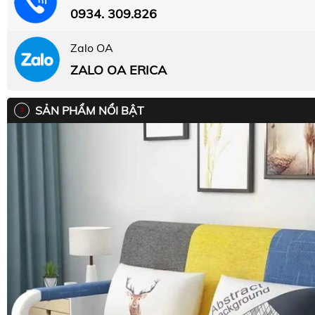
0934. 309.826
Zalo OA
ZALO OA ERICA
SẢN PHẨM NỔI BẬT