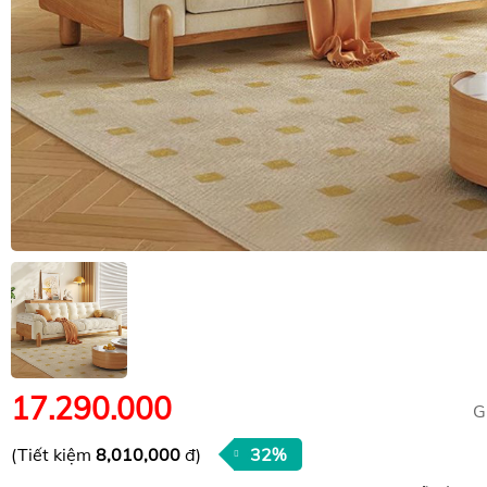
17.290.000
G
(Tiết kiệm
8,010,000
đ)
32%