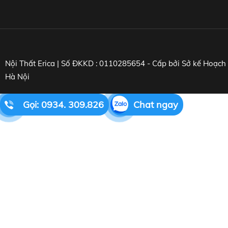
Nội Thất Erica | Số ĐKKD : 0110285654 - Cấp bởi Sở kế Hoạc
Hà Nội
Gọi: 0934. 309.826
Chat ngay