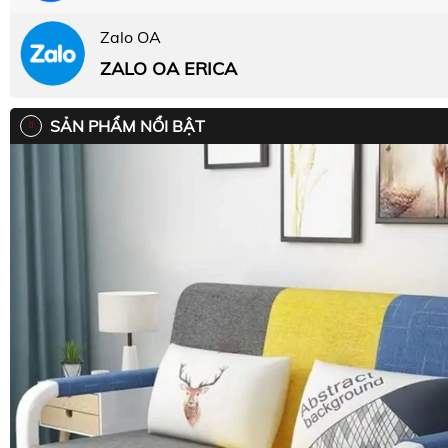
Zalo OA
ZALO OA ERICA
SẢN PHẨM NỔI BẬT