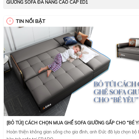
GIƯỜNG SOFA ĐA NĂNG CAO CẤP ED1
TIN NỔI BẬT
[BỎ TÚI] CÁCH CHỌN MUA GHẾ SOFA GIƯỜNG GẤP CHO “BÉ Y
Hoàn thiện không gian sống cho gia đình, anh Đức đã lựa chọn bộ