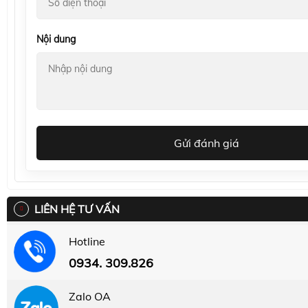
Nội dung
Gửi đánh giá
LIÊN HỆ TƯ VẤN
Hotline
0934. 309.826
Zalo OA