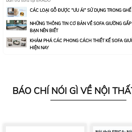
bàn trà sofa tại ERADO
CÁC LOẠI GỖ ĐƯỢC “ƯU ÁI” SỬ DỤNG TRONG GHẾ
NHỮNG THÔNG TIN CƠ BẢN VỀ SOFA GIƯỜNG GẤ
BẠN NÊN BIẾT
KHÁM PHÁ CÁC PHONG CÁCH THIẾT KẾ SOFA GIƯ
HIỆN NAY
BÁO CHÍ NÓI GÌ VỀ NỘI THẤ