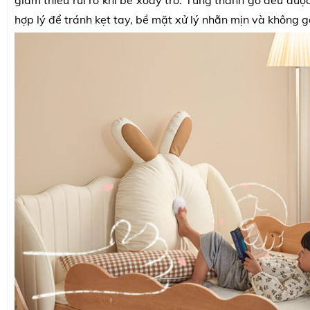
giảm thiểu rủi ro khi bé xoay trở. Từng thanh gỗ đều đư
hợp lý để tránh kẹt tay, bề mặt xử lý nhẵn mịn và không g