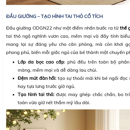
ĐẦU GIƯỜNG – TẠO HÌNH TAI THỎ CỔ TÍCH
Đầu giường ODGN22 như một điểm nhấn bước ra từ
thế g
tai thỏ ngộ nghĩnh vươn cao, mềm mại và đầy tính biểu
mang lại sự đáng yêu cho căn phòng, mà còn khơi gợi
phong phú, biến mỗi giấc ngủ của bé thành một chuyến phi
Lớp da bọc cao cấp
: phủ đều trên toàn bộ phần
màng, mềm mại và dễ dàng lau chùi.
Đệm mút đàn hồi:
tạo sự thoải mái khi bé ngồi đọc s
hay tựa lưng trước giờ ngủ.
Tạo hình tai thỏ:
được may ghép chắc chắn, bo trò
toàn vừa giữ nét thẩm mỹ lâu dài.