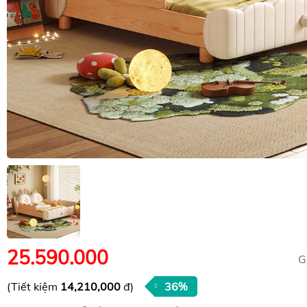
25.590.000
G
(Tiết kiệm
14,210,000
đ)
36%