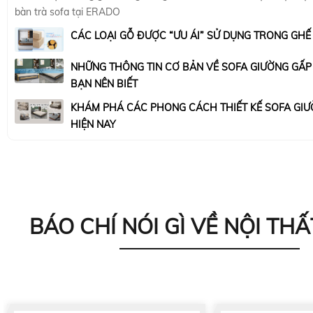
bàn trà sofa tại ERADO
CÁC LOẠI GỖ ĐƯỢC “ƯU ÁI” SỬ DỤNG TRONG GHẾ
NHỮNG THÔNG TIN CƠ BẢN VỀ SOFA GIƯỜNG GẤ
BẠN NÊN BIẾT
KHÁM PHÁ CÁC PHONG CÁCH THIẾT KẾ SOFA GIƯ
HIỆN NAY
BÁO CHÍ NÓI GÌ VỀ NỘI THẤ