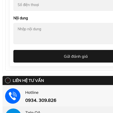
Nội dung
Gửi đánh giá
LIÊN HỆ TƯ VẤN
Hotline
0934. 309.826
Zalo OA