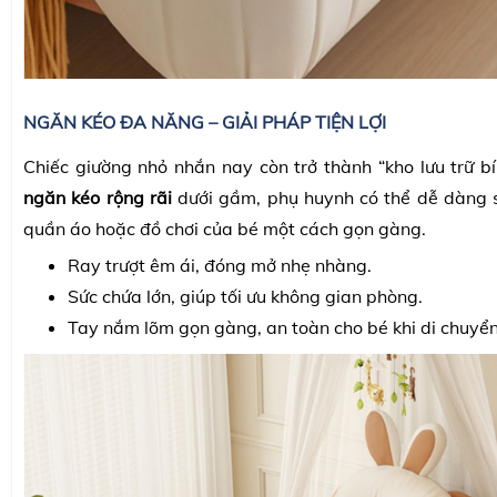
NGĂN KÉO ĐA NĂNG – GIẢI PHÁP TIỆN LỢI
Chiếc giường nhỏ nhắn nay còn trở thành “kho lưu trữ bí
ngăn kéo rộng rãi
dưới gầm, phụ huynh có thể dễ dàng 
quần áo hoặc đồ chơi của bé một cách gọn gàng.
Ray trượt êm ái, đóng mở nhẹ nhàng.
Sức chứa lớn, giúp tối ưu không gian phòng.
Tay nắm lõm gọn gàng, an toàn cho bé khi di chuyể