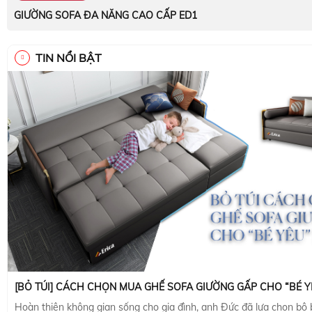
GIƯỜNG SOFA ĐA NĂNG CAO CẤP ED1
TIN NỔI BẬT
[BỎ TÚI] CÁCH CHỌN MUA GHẾ SOFA GIƯỜNG GẤP CHO “BÉ Y
Hoàn thiện không gian sống cho gia đình, anh Đức đã lựa chọn bộ