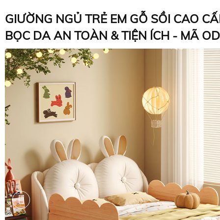
GIƯỜNG NGỦ TRẺ EM GỖ SỒI CAO CẤ
BỌC DA AN TOÀN & TIỆN ÍCH - MÃ O