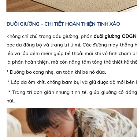
ĐUÔI GIƯỜNG – CHI TIẾT HOÀN THIỆN TINH XẢO
Không chỉ chú trọng đầu giường, phần
đuôi giường ODGN
bọc da đồng bộ và trang trí tỉ mỉ. Các đường may thẳng 
léo và lớp đệm mềm giúp bé thoải mái khi vô tình chạm p
là phần hoàn thiện, mà còn nâng tầm tổng thể thiết kế th
* Đường bo cong nhẹ, an toàn khi bé nô đùa.
* Lớp da ôm khít, chống bám bụi và giữ được độ mới bền 
* Trang trí đơn giản nhưng tinh tế, giúp giường có dáng
hút.