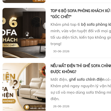
TOP 6 BỘ SOFA PHÒNG KHÁCH XỬ L
"GÓC CHẾT"
Khám phá top 6
bộ sofa phòng 
minh, vừa vặn tuyệt đối với mọi 
tối ưu diện tích, kiến tạo không 
trọng!
30-06-2026
NẾU MẤT ĐIỆN THÌ GHẾ SOFA CHỈN
ĐƯỢC KHÔNG?
Mất điện,
ghế sofa chỉnh điện
có 
Khám phá ngay nguyên lý vận hàn
sự cố và mẹo dùng sofa thông mi
điện.
26-06-2026