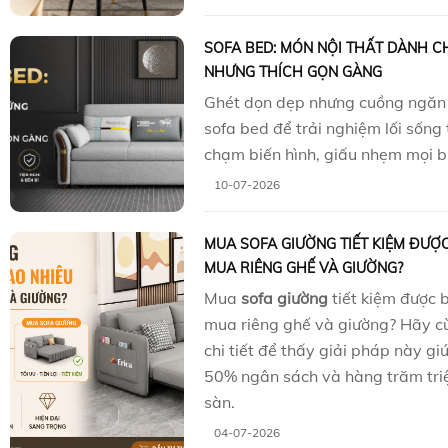
SOFA BED: MÓN NỘI THẤT DÀNH C
NHƯNG THÍCH GỌN GÀNG
Ghét dọn dẹp nhưng cuồng ngă
sofa bed để trải nghiệm lối sống
chạm biến hình, giấu nhẹm mọi b
10-07-2026
MUA SOFA GIƯỜNG TIẾT KIỆM ĐƯỢ
MUA RIÊNG GHẾ VÀ GIƯỜNG?
Mua
sofa giường
tiết kiệm được 
mua riêng ghế và giường? Hãy cù
chi tiết để thấy giải pháp này gi
50% ngân sách và hàng trăm triệu
sàn.
04-07-2026