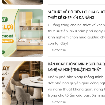
SỰ THẬT VỀ ĐỘ TIỆN LỢI CỦA GIƯ
THIẾT KẾ KHÉP KÍN ĐA NĂNG
Giường tầng cho bé thiết kế khép
thực sự tiện lợi? Khám phá ngay
kinh nghiệm chọn mua giường ch
con tại đây!
17-07-2026
BÀN XOAY THÔNG MINH: SỰ HÒA 
NGHỆ VÀ NGHỆ THUẬT NỘI THẤT
Khám phá
bàn xoay thông minh
đột phá hòa quyện giữa công ngh
và nghệ thuật không gian, nâng
trọng cho tổ ấm của bạn. Xem ng
13-07-2026