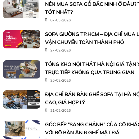
NÊN MUA SOFA GỖ BẮC NINH Ở ĐÂU?
TỐT NHẤT?
07-03-2026
SOFA GIƯỜNG TP.HCM – ĐỊA CHỈ MUA U
VẬN CHUYỂN TOÀN THÀNH PHỐ
27-02-2026
TỔNG KHO NỘI THẤT HÀ NỘI GIÁ TẬN
TRỰC TIẾP KHÔNG QUA TRUNG GIAN
25-02-2026
ĐỊA CHỈ BÁN BÀN GHẾ SOFA TẠI HÀ N
CAO, GIÁ HỢP LÝ
21-02-2026
GÓC BẾP “SANG CHẢNH” CỦA CÔ KHÁC
VỚI BỘ BÀN ĂN 6 GHẾ MẶT ĐÁ