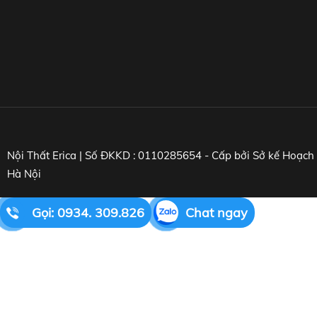
Nội Thất Erica | Số ĐKKD : 0110285654 - Cấp bởi Sở kế Hoạc
Hà Nội
Gọi: 0934. 309.826
Chat ngay