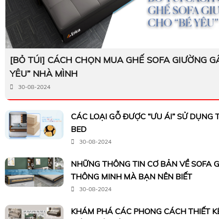
[BỎ TÚI] CÁCH CHỌN MUA GHẾ SOFA GIƯỜNG G
YÊU” NHÀ MÌNH
30-08-2024
CÁC LOẠI GỖ ĐƯỢC “ƯU ÁI” SỬ DỤNG
BED
30-08-2024
NHỮNG THÔNG TIN CƠ BẢN VỀ SOFA 
THÔNG MINH MÀ BẠN NÊN BIẾT
30-08-2024
KHÁM PHÁ CÁC PHONG CÁCH THIẾT K