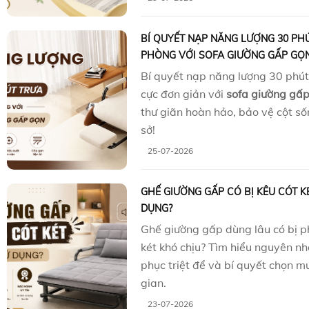
BÍ QUYẾT NẠP NĂNG LƯỢNG 30 PH
PHÒNG VỚI SOFA GIƯỜNG GẤP GỌ
Bí quyết nạp năng lượng 30 phú
cực đơn giản với
sofa giường gấ
thư giãn hoàn hảo, bảo vệ cột s
sở!
25-07-2026
GHẾ GIƯỜNG GẤP CÓ BỊ KÊU CÓT K
DỤNG?
Ghế giường gấp dùng lâu có bị ph
két khó chịu? Tìm hiểu nguyên nh
phục triệt để và bí quyết chọn m
gian.
23-07-2026