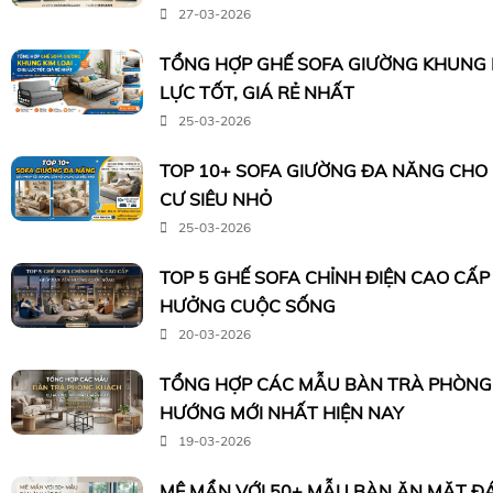
27-03-2026
TỔNG HỢP GHẾ SOFA GIƯỜNG KHUNG K
LỰC TỐT, GIÁ RẺ NHẤT
25-03-2026
TOP 10+ SOFA GIƯỜNG ĐA NĂNG CHO
CƯ SIÊU NHỎ
25-03-2026
TOP 5 GHẾ SOFA CHỈNH ĐIỆN CAO CẤP
HƯỞNG CUỘC SỐNG
20-03-2026
TỔNG HỢP CÁC MẪU BÀN TRÀ PHÒNG
HƯỚNG MỚI NHẤT HIỆN NAY
19-03-2026
MÊ MẨN VỚI 50+ MẪU BÀN ĂN MẶT ĐÁ 