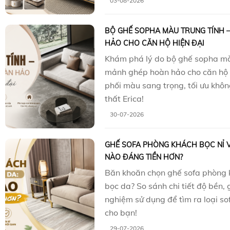
03-08-2026
BỘ GHẾ SOPHA MÀU TRUNG TÍNH 
HẢO CHO CĂN HỘ HIỆN ĐẠI
Khám phá lý do bộ ghế sopha màu
mảnh ghép hoàn hảo cho căn hộ h
phối màu sang trọng, tối ưu khôn
thất Erica!
30-07-2026
GHẾ SOFA PHÒNG KHÁCH BỌC NỈ V
NÀO ĐÁNG TIỀN HƠN?
Băn khoăn chọn ghế sofa phòng 
bọc da? So sánh chi tiết độ bền, 
nghiệm sử dụng để tìm ra loại so
cho bạn!
29-07-2026