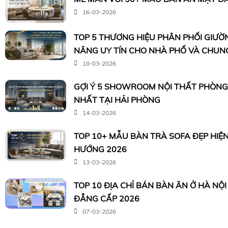
16-03-2026
TOP 5 THƯƠNG HIỆU PHÂN PHỐI GIƯỜ
NĂNG UY TÍN CHO NHÀ PHỐ VÀ CHUN
18-03-2026
GỢI Ý 5 SHOWROOM NỘI THẤT PHÒN
NHẤT TẠI HẢI PHÒNG
14-03-2026
TOP 10+ MẪU BÀN TRÀ SOFA ĐẸP HIỆ
HƯỚNG 2026
13-03-2026
TOP 10 ĐỊA CHỈ BÁN BÀN ĂN Ở HÀ NỘ
ĐẲNG CẤP 2026
07-03-2026