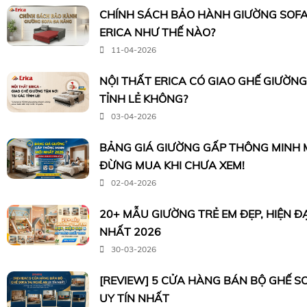
CHÍNH SÁCH BẢO HÀNH GIƯỜNG SOFA
ERICA NHƯ THẾ NÀO?
11-04-2026
NỘI THẤT ERICA CÓ GIAO GHẾ GIƯỜNG
TỈNH LẺ KHÔNG?
03-04-2026
BẢNG GIÁ GIƯỜNG GẤP THÔNG MINH M
ĐỪNG MUA KHI CHƯA XEM!
02-04-2026
20+ MẪU GIƯỜNG TRẺ EM ĐẸP, HIỆN Đ
NHẤT 2026
30-03-2026
[REVIEW] 5 CỬA HÀNG BÁN BỘ GHẾ S
UY TÍN NHẤT