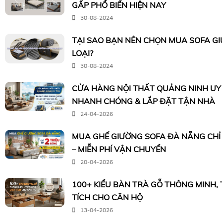
GẤP PHỔ BIẾN HIỆN NAY
30-08-2024
TẠI SAO BẠN NÊN CHỌN MUA SOFA G
LOẠI?
30-08-2024
CỬA HÀNG NỘI THẤT QUẢNG NINH UY 
NHANH CHÓNG & LẮP ĐẶT TẬN NHÀ
24-04-2026
MUA GHẾ GIƯỜNG SOFA ĐÀ NẴNG CHỈ 
– MIỄN PHÍ VẬN CHUYỂN
20-04-2026
100+ KIỂU BÀN TRÀ GỖ THÔNG MINH, T
TÍCH CHO CĂN HỘ
13-04-2026